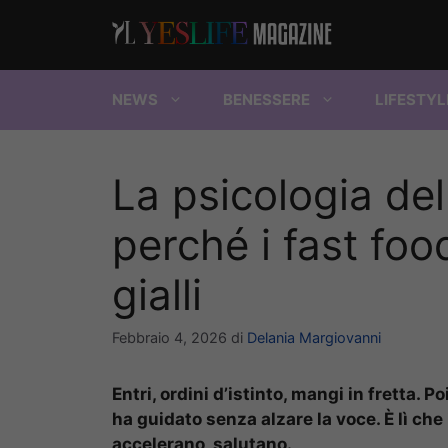
Vai
al
contenuto
NEWS
BENESSERE
LIFESTYL
La psicologia del
perché i fast food
gialli
Febbraio 4, 2026
di
Delania Margiovanni
Entri, ordini d’istinto, mangi in fretta. Po
ha guidato senza alzare la voce. È lì che i
accelerano, salutano.