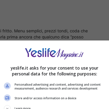
i fritto. Menu semplici, prezzi tondi, coda che
i parla prima ancora che qualcuno dica “posso
tica.
trumenti. Dirigono lo sguardo. Scandiscono i tempi.
ce, economico, senza fronzoli. I designer lo
yeslife.it asks for your consent to use your
tchup e della Senape”.
Funziona perché i toni caldi
personal data for the following purposes:
econdo e innescano risposte viscerali. Ma andiamo
Personalised advertising and content, advertising and content
measurement, audience research and services development
so e giallo
Store and/or access information on a device
vimento, azione. Aumenta l’attivazione fisiologica.
Learn more