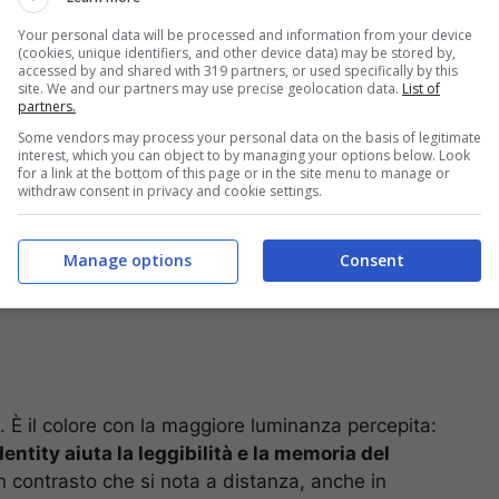
decisione. Nel cibo, viene associato a intensità di
Your personal data will be processed and information from your device
accenda la fame” è diffusa
, ma la letteratura
(cookies, unique identifiers, and other device data) may be stored by,
accessed by and shared with 319 partners, or used specifically by this
ppetito non è dimostrato in modo definitivo.
site. We and our partners may use precise geolocation data.
List of
partners.
Some vendors may process your personal data on the basis of legitimate
interest, which you can object to by managing your options below. Look
for a link at the bottom of this page or in the site menu to manage or
withdraw consent in privacy and cookie settings.
Manage options
Consent
o. È il colore con la maggiore luminanza percepita:
entity aiuta la leggibilità e la memoria del
un contrasto che si nota a distanza, anche in