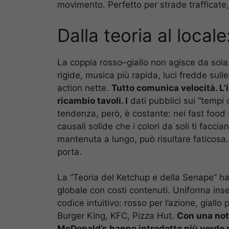
movimento. Perfetto per strade trafficate, 
Dalla teoria al local
La coppia rosso–giallo non agisce da sola
rigide, musica più rapida, luci fredde sull
action nette.
Tutto comunica velocità. L’i
ricambio tavoli. I
dati pubblici sui “tempi
tendenza, però, è costante: nei fast food
causali solide che i colori da soli ti faccia
mantenuta a lungo, può risultare faticosa. 
porta.
La “Teoria del Ketchup e della Senape” h
globale con costi contenuti. Uniforma in
codice intuitivo: rosso per l’azione, giallo
Burger King, KFC, Pizza Hut.
Con una nota
McDonald’s hanno introdotto più verde ne