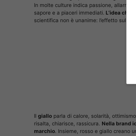
In molte culture indica passione, allarme, 
sapore e a piaceri immediati.
L’idea che “
scientifica non è unanime: l’effetto sull’a
Il
giallo
parla di calore, solarità, ottimism
risalta, chiarisce, rassicura.
Nella brand id
marchio
. Insieme, rosso e giallo creano 