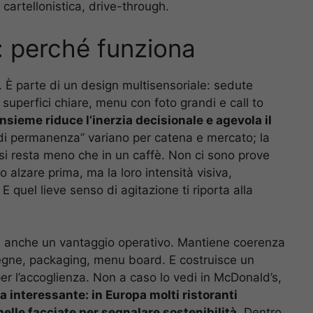
cartellonistica, drive-through.
e: perché funziona
. È parte di un design multisensoriale: sedute
e superfici chiare, menu con foto grandi e call to
nsieme riduce l’inerzia decisionale e agevola il
 di permanenza” variano per catena e mercato; la
 si resta meno che in un caffè. Non ci sono prove
no alzare prima, ma la loro intensità visiva,
E quel lieve senso di agitazione ti riporta alla
a anche un vantaggio operativo. Mantiene coerenza
segne, packaging, menu board. E costruisce un
 per l’accoglienza. Non a caso lo vedi in McDonald’s,
 interessante: in Europa molti ristoranti
lle facciate per segnalare sostenibilità.
Dentro,