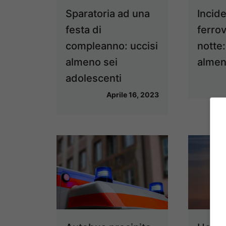
Sparatoria ad una
Incid
festa di
ferrov
compleanno: uccisi
notte
almeno sei
almeno
adolescenti
Aprile 16, 2023