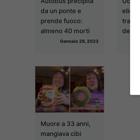
Autobus precipita
Ucrain
da un ponte e
elicot
prende fuoco:
tra cu
almeno 40 morti
degli 
Gennaio 29, 2023
Muore a 33 anni,
mangiava cibi