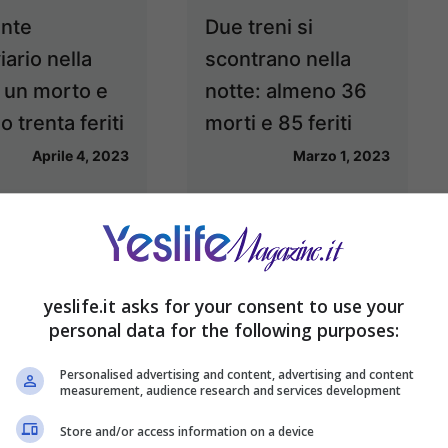
ente
Due treni si
iario nella
scontrano nella
: un morto e
notte: almeno 36
 trenta feriti
morti e 85 feriti
Aprile 4, 2023
Marzo 1, 2023
yeslife.it asks for your consent to use your
personal data for the following purposes:
Personalised advertising and content, advertising and content
measurement, audience research and services development
Store and/or access information on a device