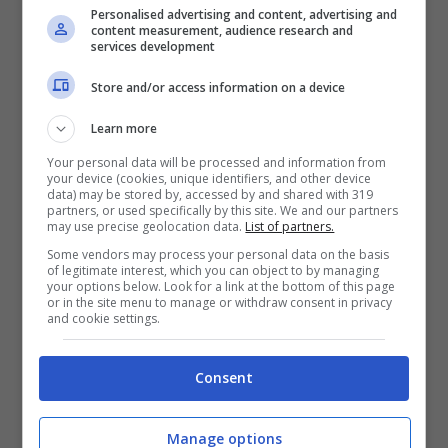
Personalised advertising and content, advertising and
content measurement, audience research and
services development
Ritocco della ricrescita: errori
comuni da evitare
Store and/or access information on a device
Febbraio 25, 2026
Learn more
Your personal data will be processed and information from
your device (cookies, unique identifiers, and other device
data) may be stored by, accessed by and shared with 319
partners, or used specifically by this site. We and our partners
may use precise geolocation data.
List of partners.
Some vendors may process your personal data on the basis
of legitimate interest, which you can object to by managing
your options below. Look for a link at the bottom of this page
or in the site menu to manage or withdraw consent in privacy
and cookie settings.
Consent
Manage options