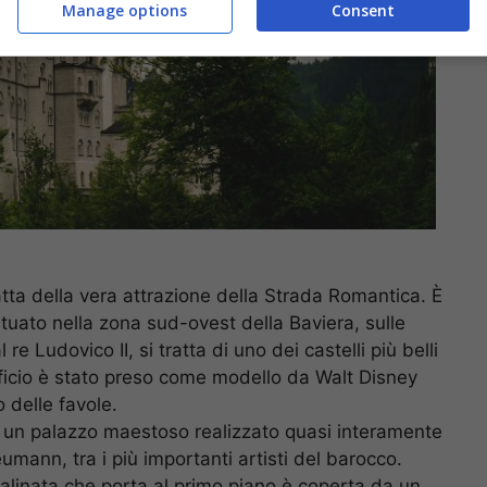
Manage options
Consent
atta della vera attrazione della Strada Romantica. È
situato nella zona sud-ovest della Baviera, sulle
re Ludovico II, si tratta di uno dei castelli più belli
ificio è stato preso come modello da Walt Disney
 delle favole.
di un palazzo maestoso realizzato quasi interamente
umann, tra i più importanti artisti del barocco.
calinata che porta al primo piano è coperta da un