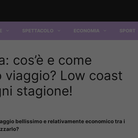
E
SPETTACOLO
ECONOMIA
SPORT
a: cos’è e come
uo viaggio? Low coast
gni stagione!
aggio bellissimo e relativamente economico tra i
izzarlo?