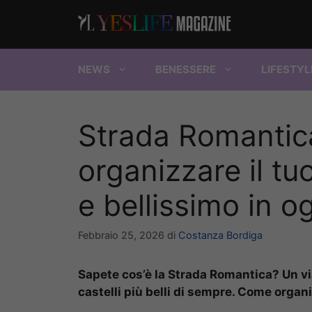
Vai
al
contenuto
NEWS
BENESSERE
LIFESTYL
Strada Romantic
organizzare il t
e bellissimo in o
Febbraio 25, 2026
di
Costanza Bordiga
Sapete cos’è la Strada Romantica? Un vi
castelli più belli di sempre. Come organ