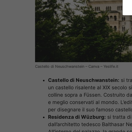
Castello di Neuschwanstein – Canva – Yeslife.it
Castello di Neuschwanstein:
si tr
un castello risalente al XIX secolo 
colline sopra a Füssen. Costruito dal 
e meglio conservati al mondo. L’ed
per disegnare il suo famoso castello
Residenza di Wüzburg:
si tratta 
dall’architetto tedesco Balthasar Ne
All’interno del palazzo, la grande s