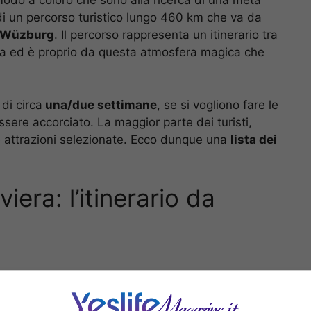
r modo a coloro che sono alla ricerca di una meta
 di un percorso turistico lungo 460 km che va da
Wüzburg
. Il percorso rappresenta un itinerario tra
viera ed è proprio da questa atmosfera magica che
 di circa
una/due settimane
, se si vogliono fare le
ssere accorciato. La maggior parte dei turisti,
ne attrazioni selezionate. Ecco dunque una
lista dei
viera: l’itinerario da