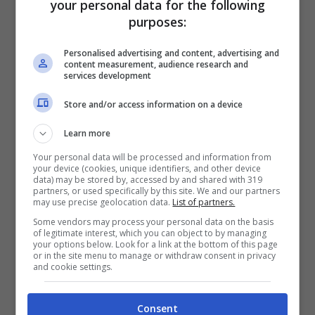
your personal data for the following
purposes:
E qui succede: Kennedy Jr. afferra due
serpenti
Personalised advertising and content, advertising and
a mani nude. Uno scatto, un movimento
content measurement, audience research and
services development
minimo, e arriva il
morso
. Nel fotogramma
dopo, il volto si contrae, la mano si ritrae di
Store and/or access information on a device
scatto. Il brusio alle spalle si fa più teso. Il resto
del filmato, almeno nelle versioni che circolano,
Learn more
taglia corto: non mostra cure, non chiarisce la
Your personal data will be processed and information from
specie dei rettili, non dice quando esattamente
your device (cookies, unique identifiers, and other device
data) may be stored by, accessed by and shared with 319
sia avvenuto l’episodio. Mancano conferme
partners, or used specifically by this site. We and our partners
may use precise geolocation data.
List of partners.
ufficiali sul luogo preciso, sulla data e sulle
condizioni successive. Dettagli importanti, che
Some vendors may process your personal data on the basis
of legitimate interest, which you can object to by managing
al momento non risultano documentati in modo
your options below. Look for a link at the bottom of this page
or in the site menu to manage or withdraw consent in privacy
certo.
and cookie settings.
Cosa si vede nel video
Consent