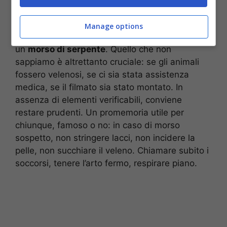
e cosa non sappiamo
Manage options
Quello che si vede è netto: un contatto diretto e
un
morso di serpente
. Quello che non
sappiamo è altrettanto cruciale: se gli animali
fossero velenosi, se ci sia stata assistenza
medica, se il filmato sia stato montato. In
assenza di elementi verificabili, conviene
restare prudenti. Un promemoria utile per
chiunque, famoso o no: in caso di morso
sospetto, non stringere lacci, non incidere la
pelle, non succhiare il veleno. Chiamare subito i
soccorsi, tenere l’arto fermo, respirare piano.