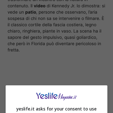
contenuto. Il
video
di Kennedy Jr. lo dimostra: si
vede un
patio
, persone che osservano, l’aria
sospesa di chi non sa se intervenire o filmare. È
il classico cortile della fascia costiera, legno
chiaro, ringhiera, piante in vaso. La scena ha il
sapore del gesto impulsivo, quasi goliardico,
che però in Florida può diventare pericoloso in
fretta.
yeslife.it asks for your consent to use