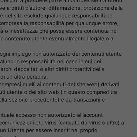
 obbligati a prendere parte a controversie tra utenti.
ive a diritti d’autore, diffamazione, protezione della
store del sito esclude qualunque responsabilità in
compresa la responsabilità per qualunque errore,
nità o inesattezza che possa essere contenuta nei
ue contenuto utente eventualmente illegale o a
ogni impiego non autorizzato dei contenuti utente
ualunque responsabilità nel caso in cui dei
rchi depositati o altri diritti protettivi della
 di un altra persona.
compresi quelli ai contenuti del sito web) derivati
nuti utente o del sito web (in questo compresi tra
nella sezione precedente) e da transazioni e
ntuale accesso non autorizzato all’account
comunicazioni e/o virus (causato da virus o altro) a
un Utente per essere inseriti nel proprio