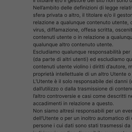
Il titolare e/o il gestore del sito non sono
Nell’ambito delle definizioni di legge relat
sfera privata o altro, il titolare e/o il ge
relazione a qualunque contenuto utente, 
virus, diffamazione, offesa scritta, osce
contenuti utente o in relazione a qualunq
qualunque altro contenuto utente.
Escludiamo qualunque responsabilità per 
(da parte di altri utenti) ed escludiamo q
contenuti utente violino i diritti d’autore, ma
proprietà intellettuale di un altro Utente o
L’Utente è il solo responsabile dei danni (
dall’utilizzo o dalla trasmissione di conte
l’altro controversie e casi come descritti 
accadimenti in relazione a questo.
Non siamo altresì responsabili per un eve
dell’Utente o per un inoltro automatico di 
persone i cui dati sono stati trasmessi da 