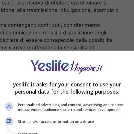
 caso, ci si riserva di rifiutare e/o eliminare a
i idonei alla trasmissione, divulgazione, scambio o
che contengano contributi, con riferimento
i di comunicazione messi a disposizione degli
dichiara di essere consapevole della possibilità
fensivi ovvero offendano la sensibilità di
sce che la responsabilità dei contributi non è del
ia inviati.
yeslife.it asks for your consent to use your
personal data for the following purposes:
diritti di proprietà intellettuale, tutelabili sulla
a ai Servizi, ai dati e agli altri materiali
Personalised advertising and content, advertising and content
ni ad esso collegati comunque messi da essa a
measurement, audience research and services development
tà esclusiva del sito.
Store and/or access information on a device
ponsabilità