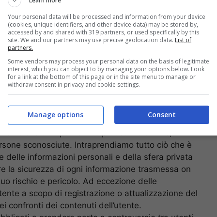
Learn more
Your personal data will be processed and information from your device
ossono comprendere anche i contenuti utente)
(cookies, unique identifiers, and other device data) may be stored by,
accessed by and shared with 319 partners, or used specifically by this
tramite altro mezzo di accesso ai contenuti utente)
site. We and our partners may use precise geolocation data.
List of
el titolare e/o del gestore del sito e/o dei
partners.
rizzati). Tutti i contenuti utente vanno considerati
Some vendors may process your personal data on the basis of legitimate
interest, which you can object to by managing your options below. Look
on come affermazione di fatto.
for a link at the bottom of this page or in the site menu to manage or
i o utilizzati, o dall’utente trasmessi utilizzando il
withdraw consent in privacy and cookie settings.
ezione dello stesso ed avvengono e sono sottoposti
sabilità delle presenti Condizioni. Non è possibile
Manage options
Consent
e dei contenuti utente.
ali o di altro tipo tramite procedure on line,
ersone sconosciute. Intraprendiamo tutto ciò che è
e delle informazioni personali e della sfera privata
ire la sicurezza di ogni informazione trasmessa on
 Suo rischio e pericolo. Ad eccezione delle
ente a scopo di registrazione o attualizzazione del
i confronti dei contenuti dell’utente.