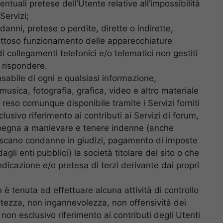
ntuali pretese dell’Utente relative all’impossibilità
Servizi;
danni, pretese o perdite, dirette o indirette,
ifettoso funzionamento delle apparecchiature
di collegamenti telefonici e/o telematici non gestiti
 rispondere.
nsabile di ogni e qualsiasi informazione,
usica, fotografia, grafica, video e altro materiale
reso comunque disponibile tramite i Servizi forniti
usivo riferimento ai contributi ai Servizi di forum,
impegna a manlevare e tenere indenne (anche
uriscano condanne in giudizi, pagamento di imposte
agli enti pubblici) la società titolare del sito o che
ndicazione e/o pretesa di terzi derivante dai propri
n è tenuta ad effettuare alcuna attività di controllo
ratezza, non ingannevolezza, non offensività dei
 non esclusivo riferimento ai contributi degli Utenti