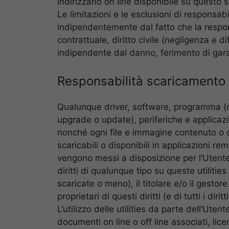
indirizzario on line disponibile su questo 
Le limitazioni e le esclusioni di responsab
indipendentemente dal fatto che la respons
contrattuale, diritto civile (negligenza e
indipendente dal danno, ferimento di gara
Responsabilità scaricamento 
Qualunque driver, software, programma (co
upgrade o update), periferiche e applicazion
nonché ogni file e immagine contenuto o o
scaricabili o disponibili in applicazioni rem
vengono messi a disposizione per l’Utente
diritti di qualunque tipo su queste utilit
scaricate o meno), il titolare e/o il gestore
proprietari di questi diritti (e di tutti i diri
L’utilizzo delle utilities da parte dell’Ute
documenti on line o off line associati, licen