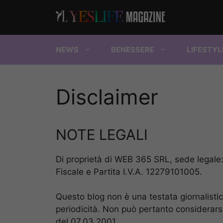
Vai
al
contenuto
NEWS
BENESSERE
LIFESTYL
Disclaimer
NOTE LEGALI
Di proprietà di WEB 365 SRL, sede legal
Fiscale e Partita I.V.A. 12279101005.
Questo blog non è una testata giornalisti
periodicità. Non può pertanto considerarsi
del 07.03.2001.