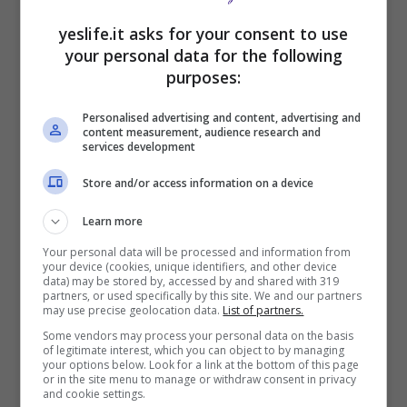
yeslife.it asks for your consent to use
your personal data for the following
purposes:
Personalised advertising and content, advertising and
content measurement, audience research and
services development
Store and/or access information on a device
Learn more
Your personal data will be processed and information from
your device (cookies, unique identifiers, and other device
data) may be stored by, accessed by and shared with 319
Nuovo bonus da 760 euro in arrivo:
partners, or used specifically by this site. We and our partners
may use precise geolocation data.
List of partners.
di cosa si tratta e come richiederlo
Some vendors may process your personal data on the basis
of legitimate interest, which you can object to by managing
Marzo 18, 2024
your options below. Look for a link at the bottom of this page
or in the site menu to manage or withdraw consent in privacy
and cookie settings.