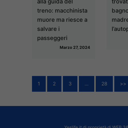
alla guida del
trova
treno: macchinista
bagno
muore ma riesce a
madre
salvare i
l’auto
passeggeri
Marzo 27, 2024
1
2
3
…
28
>>
Yeslife.it di proprietà di WEB 