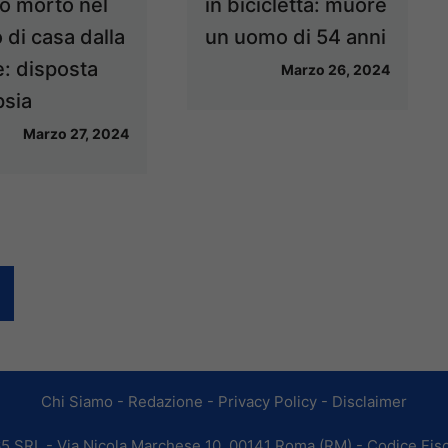
to morto nel
in bicicletta: muore
 di casa dalla
un uomo di 54 anni
: disposta
Marzo 26, 2024
psia
Marzo 27, 2024
Chi Siamo
-
Redazione
-
Privacy Policy
-
Disclaimer
365 SRL - Via Nicola Marchese 10, 00141 Roma (RM) - Codice Fisc