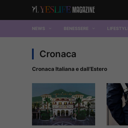
Vai
al
contenuto
NEWS
BENESSERE
LIFESTYL
Cronaca
Cronaca Italiana e dall’Estero