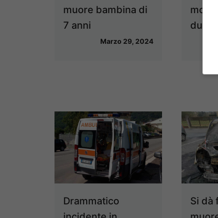
muore bambina di
morto
7 anni
due fe
Marzo 29, 2024
Drammatico
Si dà 
incidente in
muore