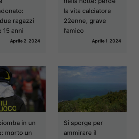
e
nella notte: perde
donato:
la vita calciatore
 due ragazzi
22enne, grave
e 15 anni
l’amico
Aprile 2, 2024
Aprile 1, 2024
piomba in un
Si sporge per
e: morto un
ammirare il