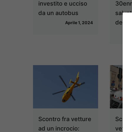
investito e ucciso
30enn
da un autobus
salvat
del f
Aprile 1, 2024
Scontro fra vetture
Scont
ad un incrocio:
vettur