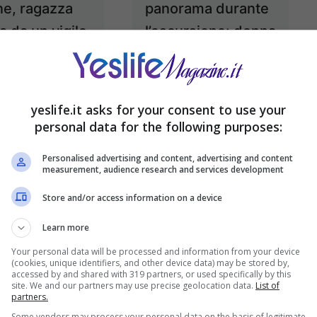
e, ragazza
panorama durante
a da un vigile
l’escursione: donna
uoco
cade nel vuoto e
muore
Marzo 31, 2024
Marzo 29, 2024
yeslife.it asks for your consent to use your
personal data for the following purposes:
Personalised advertising and content, advertising and content
measurement, audience research and services development
Store and/or access information on a device
Learn more
Your personal data will be processed and information from your device
(cookies, unique identifiers, and other device data) may be stored by,
accessed by and shared with 319 partners, or used specifically by this
ro fra due
I vicini vedono la
site. We and our partners may use precise geolocation data.
List of
partners.
e all’incrocio:
luce accesa in casa
Some vendors may process your personal data on the basis of legitimate