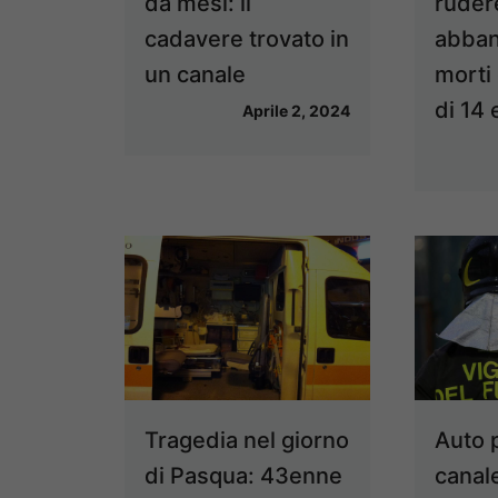
da mesi: il
ruder
cadavere trovato in
abban
un canale
morti
di 14 
Aprile 2, 2024
Tragedia nel giorno
Auto 
di Pasqua: 43enne
canal