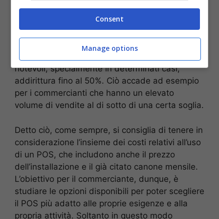
Premesso che la convenienza di un POS
Consent
dipende sempre dal contratto e dalla sua
adattabilità alle esigenze specifiche di
un’attività commerciale, la risposta è sì. Il
Manage options
risparmio può infatti raggiungere dei livelli
notevoli, specialmente in determinati casi,
addirittura fino al 50%. Ciò accade ad esempio
per i commercianti che hanno un elevato
volume di vendite al di sotto di una certa soglia.
Detto ciò, come sempre, si consiglia di tenere in
considerazione l’insieme dei costi relativi all’uso
di un POS, che includono anche il prezzo
dell’installazione e il già citato canone mensile.
L’obiettivo per il commerciante, dunque, è
studiare le opzioni disponibili per poter scegliere
il POS più adatto alle proprie esigenze e alla
propria attività. Soltanto in questo modo