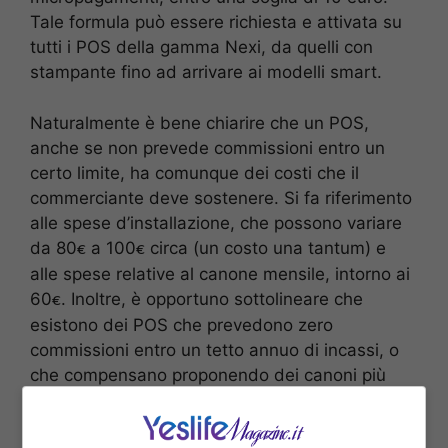
Tale formula può essere richiesta e attivata su
tutti i POS della gamma Nexi, da quelli con
stampante fino ad arrivare ai modelli smart.
Naturalmente è bene chiarire che un POS,
anche se non prevede commissioni entro un
certo limite, ha comunque dei costi che il
commerciante deve sostenere. Si fa riferimento
alle spese d’installazione, che possono variare
da 80
a 100
circa (un costo una tantum) e
€
€
alle spese relative al canone mensile, intorno ai
60
. Inoltre, è opportuno sottolineare che
€
esistono dei POS che prevedono zero
commissioni entro un tetto annuo di incassi, o
che compensano proponendo dei canoni più
elevati. In sintesi, ci sono diverse formule che
possono variare in base alla società che