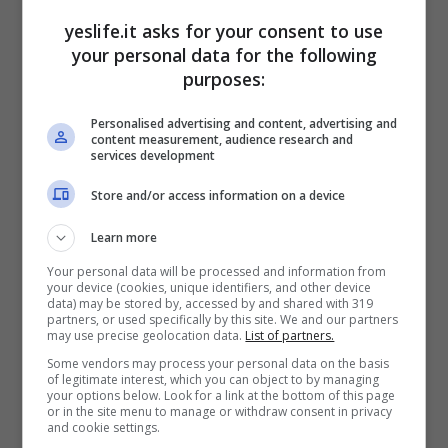
fornisce il POS.
yeslife.it asks for your consent to use
your personal data for the following
purposes:
Personalised advertising and content, advertising and
content measurement, audience research and
services development
Store and/or access information on a device
Learn more
Your personal data will be processed and information from
your device (cookies, unique identifiers, and other device
data) may be stored by, accessed by and shared with 319
Il POS senza
partners, or used specifically by this site. We and our partners
may use precise geolocation data.
List of partners.
commissioni conviene
Some vendors may process your personal data on the basis
of legitimate interest, which you can object to by managing
your options below. Look for a link at the bottom of this page
davvero?
or in the site menu to manage or withdraw consent in privacy
and cookie settings.