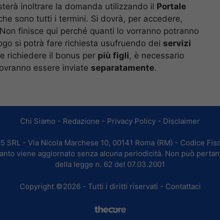
sterà inoltrare la domanda utilizzando il
Portale
e sono tutti i termini. Si dovrà, per accedere,
 Non finisce qui perché quanti lo vorranno potranno
uogo si potrà fare richiesta usufruendo dei
servizi
ole richiedere il bonus per
più figli
, è necessario
ovranno essere inviate
separatamente
.
Chi Siamo
-
Redazione
-
Privacy Policy
-
Disclaimer
365 SRL - Via Nicola Marchese 10, 00141 Roma (RM) - Codice Fisc
 quanto viene aggiornato senza alcuna periodicità. Non può pertan
della legge n. 62 del 07.03.2001
Copyright ©2026 - Tutti i diritti riservati -
Contattaci