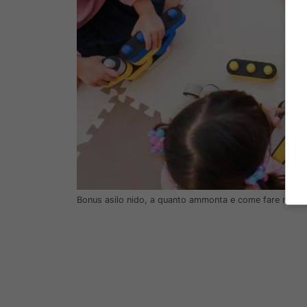
Bonus asilo nido, a quanto ammonta e come fare richiest