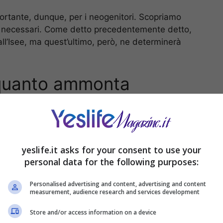
ortante, dunque, per i neogenitori. Scopriamo
iti necessari. Come detto precedentemente detto,
ll’Isee, ma quest’ultimo, però, ne determinerà
 quanto ammonta
yeslife.it asks for your consent to use your
personal data for the following purposes:
Personalised advertising and content, advertising and content
measurement, audience research and services development
Store and/or access information on a device