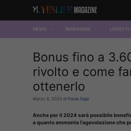
Vai
al
contenuto
NEWS
BENESSERE
LIFESTYL
Bonus fino a 3.60
rivolto e come fa
ottenerlo
Marzo 6, 2024
di
Paola Saija
Anche per il 2024 sarà possibile benefic
a quanto ammonta l’agevolazione che pu