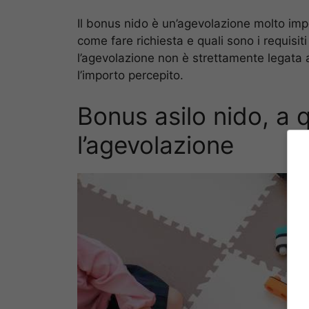
Il bonus nido è un’agevolazione molto imp
come fare richiesta e quali sono i requis
l’agevolazione non è strettamente legata a
l’importo percepito.
Bonus asilo nido, a
l’agevolazione