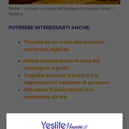
Grecia, i soccorsi sul luogo dell’incidente ferroviario (Ansa) –
Yeslife.it
POTREBBE INTERESSARTI ANCHE:
Travolta da un treno alla stazione:
morta una ragazza
Donna trovata morta in casa dal
compagno: è giallo
Tragedia al parco: trovato tra la
vegetazione il cadavere di un uomo
Allevatore trovato morto: era
scomparso da ore