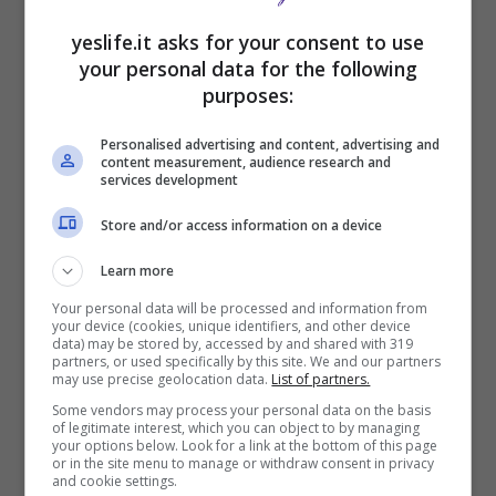
yeslife.it asks for your consent to use
your personal data for the following
purposes:
Personalised advertising and content, advertising and
content measurement, audience research and
services development
È di almeno
36 morti
e
85 feriti
, di cui alcuni in
Store and/or access information on a device
gravi condizioni, il bilancio dell’
incidente
ferroviario
verificatosi la scorsa notte, tra
Learn more
martedì 28 febbraio
e
mercoledì 1 marzo
, a
Your personal data will be processed and information from
Tempes
, cittadina della Grecia centrale.
your device (cookies, unique identifiers, and other device
data) may be stored by, accessed by and shared with 319
partners, or used specifically by this site. We and our partners
Stando alle prime informazioni, riportate da
may use precise geolocation data.
List of partners.
alcune fonti locali e dalla redazione de
Il
Some vendors may process your personal data on the basis
of legitimate interest, which you can object to by managing
Giornale
, un
treno
merci
diretto a
Larissa
, per
your options below. Look for a link at the bottom of this page
cause ancora da stabilire, si è scontrato
or in the site menu to manage or withdraw consent in privacy
and cookie settings.
frontalmente con un
convoglio
passeggeri
,