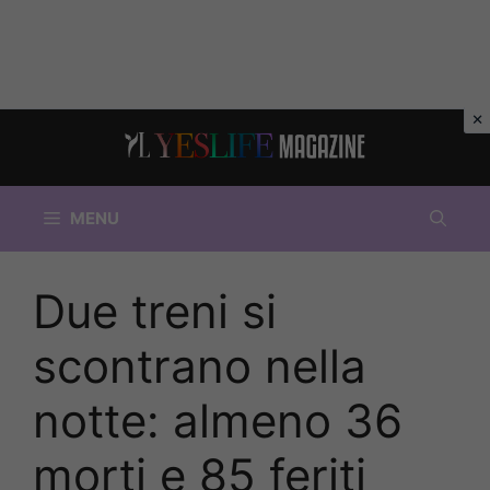
Vai
al
contenuto
MENU
Due treni si
scontrano nella
notte: almeno 36
morti e 85 feriti