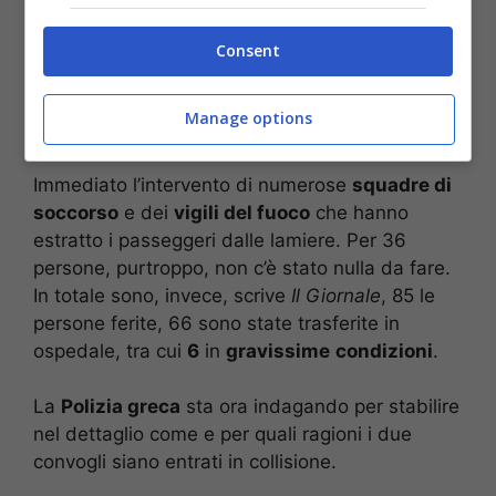
partito da Atene con destinazione Tessalonica.
Un impatto violentissimo, considerato che i due
Consent
treni viaggiavano a velocità sostenuta, in
seguito al quale
tre carrozze
sono deragliate
Manage options
prendendo
fuoco
.
Immediato l’intervento di numerose
squadre di
soccorso
e dei
vigili del fuoco
che hanno
estratto i passeggeri dalle lamiere. Per 36
persone, purtroppo, non c’è stato nulla da fare.
In totale sono, invece, scrive
Il Giornale
, 85 le
persone ferite, 66 sono state trasferite in
ospedale, tra cui
6
in
gravissime
condizioni
.
La
Polizia greca
sta ora indagando per stabilire
nel dettaglio come e per quali ragioni i due
convogli siano entrati in collisione.