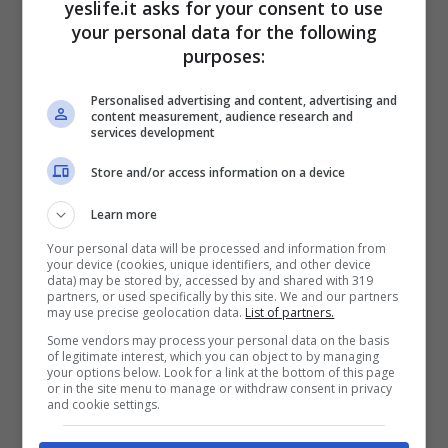
yeslife.it asks for your consent to use
your personal data for the following
La combinazione tra rete, materasso e struttura
purposes:
del letto diventa quindi essenziale per offrire
un’esperienza di riposo realmente rigenerante.
Personalised advertising and content, advertising and
content measurement, audience research and
services development
Design e identità della struttura
Store and/or access information on a device
Oltre alla funzionalità, il letto contribuisce in
Learn more
modo significativo all’identità estetica della
camera. Il design non è solo un elemento
Your personal data will be processed and information from
your device (cookies, unique identifiers, and other device
decorativo, ma uno strumento di comunicazione
data) may be stored by, accessed by and shared with 319
dello stile della struttura.
partners, or used specifically by this site. We and our partners
may use precise geolocation data.
List of partners.
Some vendors may process your personal data on the basis
Linee minimal, finiture eleganti o soluzioni più
of legitimate interest, which you can object to by managing
classiche permettono di adattare le forniture
your options below. Look for a link at the bottom of this page
or in the site menu to manage or withdraw consent in privacy
letto a diversi concept alberghieri, dal boutique
and cookie settings.
hotel al resort di lusso.