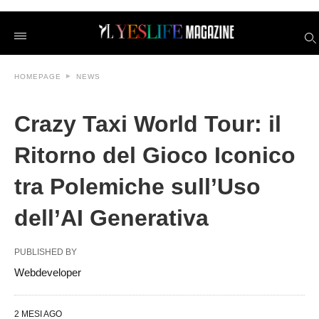
Crazy+Taxi+World+Tour%3A+il+Ritorno+del+Gioco+Iconico
yeslifeit
/2026/06/11/crazy-
taxi-
world-
tour-
HOMEPAGE
NEWS
il-
ritorno-
del-
gioco-
Crazy Taxi World Tour: il
iconico-
tra-
Ritorno del Gioco Iconico
polemiche-
sulluso-
dellai-
tra Polemiche sull’Uso
generativa/amp/
dell’AI Generativa
PUBLISHED BY
Webdeveloper
2 MESI AGO