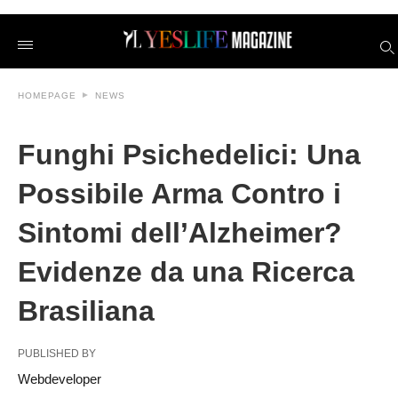
Funghi+Psichedelici%3A+Una+Possibile+Arma+Contro+i+Si
yeslifeit
/2026/06/14/funghi-
psichedelici-
una-
possibile-
HOMEPAGE
NEWS
arma-
contro-
i-
sintomi-
Funghi Psichedelici: Una
dellalzheimer-
evidenze-
Possibile Arma Contro i
da-
una-
ricerca-
Sintomi dell’Alzheimer?
brasiliana/amp/
Evidenze da una Ricerca
Brasiliana
PUBLISHED BY
Webdeveloper