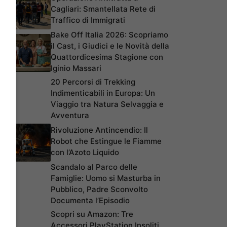
Cagliari: Smantellata Rete di
Traffico di Immigrati
Bake Off Italia 2026: Scopriamo
il Cast, i Giudici e le Novità della
Quattordicesima Stagione con
Iginio Massari
20 Percorsi di Trekking
Indimenticabili in Europa: Un
Viaggio tra Natura Selvaggia e
Avventura
Rivoluzione Antincendio: Il
Robot che Estingue le Fiamme
con l’Azoto Liquido
Scandalo al Parco delle
Famiglie: Uomo si Masturba in
Pubblico, Padre Sconvolto
Documenta l’Episodio
Scopri su Amazon: Tre
Accessori PlayStation Insoliti