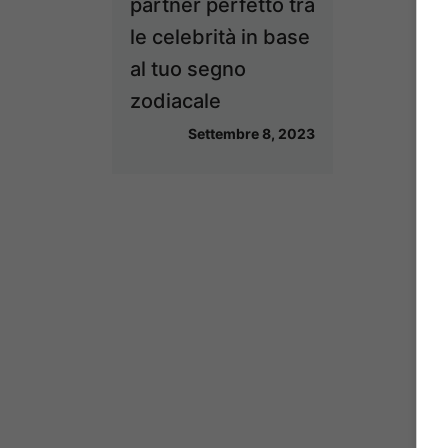
partner perfetto tra
le celebrità in base
al tuo segno
zodiacale
Settembre 8, 2023