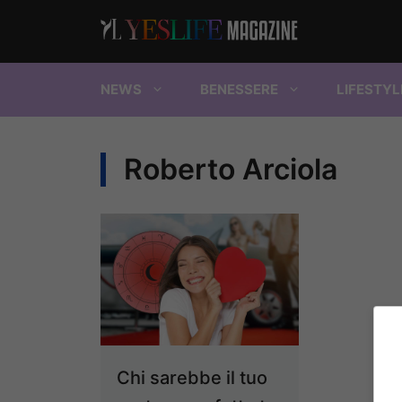
Vai
al
contenuto
NEWS
BENESSERE
LIFESTYL
Roberto Arciola
Chi sarebbe il tuo