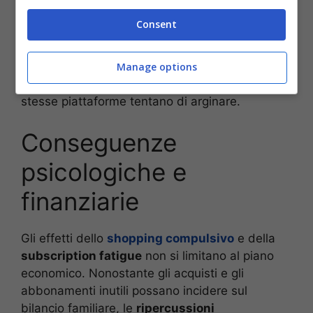
spesso messa in atto per risparmiare, introduce
Consent
ulteriori complicazioni
: gestire chi utilizza
cosa, controllare le credenziali di accesso e
affrontare eventuali limiti di utilizzo crea
Manage options
tensioni che influiscono negativamente e che le
stesse piattaforme tentano di arginare.
Conseguenze
psicologiche e
finanziarie
Gli effetti dello
shopping compulsivo
e della
subscription fatigue
non si limitano al piano
economico. Nonostante gli acquisti e gli
abbonamenti inutili possano incidere sul
bilancio familiare, le
ripercussioni