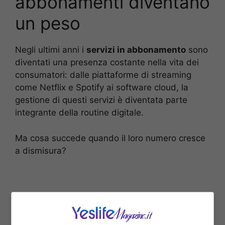
abbonamenti diventano
un peso
Negli ultimi anni i
servizi in abbonamento
sono
diventati una presenza costante nella vita dei
consumatori: dalle piattaforme di streaming
come Netflix e Spotify ai software cloud, la
gestione di questi servizi è diventata parte
integrante della routine digitale.
Ma cosa succede quando il loro numero cresce
a dismisura?