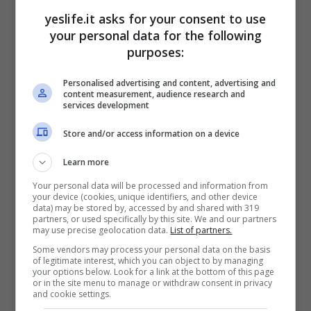
yeslife.it asks for your consent to use
your personal data for the following
purposes:
Personalised advertising and content, advertising and
content measurement, audience research and
services development
La
subscription fatigue
è proprio la diretta
conseguenza, cioè il fenomeno che descrive il
Store and/or access information on a device
sovraccarico mentale ed economico
causato
Learn more
dalla gestione di molteplici abbonamenti.
Tenere traccia delle scadenze, controllare le
Your personal data will be processed and information from
your device (cookies, unique identifiers, and other device
spese e ricordarsi di utilizzare i servizi per cui si
data) may be stored by, accessed by and shared with 319
partners, or used specifically by this site. We and our partners
paga può diventare un’impresa complessa.
may use precise geolocation data.
List of partners.
Anzi, proprio per questo, tantissimi utenti
Some vendors may process your personal data on the basis
finiscono per mantenere abbonamenti
of legitimate interest, which you can object to by managing
inutilizzati, sprecando risorse preziose.
your options below. Look for a link at the bottom of this page
or in the site menu to manage or withdraw consent in privacy
and cookie settings.
La
condivisione degli account
, soluzione