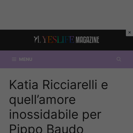
Vai
al
contenuto
MENU
Katia Ricciarelli e
quell’amore
inossidabile per
Pippo Baudo