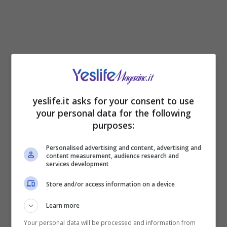
yeslife.it asks for your consent to use
your personal data for the following
purposes:
Quando rievoca i giorni del dopo, quelli in cui la
vita ricuce e spesso lascia cicatrici, affiora un
Personalised advertising and content, advertising and
content measurement, audience research and
filo d’amaro. Racconta il silenzio, la distanza,
services development
persino l’imbarazzo di un numero dimenticato.
Store and/or access information on a device
“Lui sapeva dov’ero e non mi ha mai cercata”,
sottolinea, riconoscendo in quelle mancate
Learn more
telefonate un senso di abbandono che ha fatto
Your personal data will be processed and information from
male. Eppure, dentro quel rimprovero