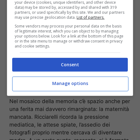
your device (cookies, unique identifiers, and other device
sommesso, c’è una dichiarazione che illumina
data) may be stored by, accessed by and shared with 319
partners, or used specifically by this site. We and our partners
tutto il resto: le sarebbe piaciuto invecchiare
may use precise geolocation data.
List of partners.
insieme, tenere insieme il passo e il respiro,
Some vendors may process your personal data on the basis
trasformare un amore celebre in una complicità
of legitimate interest, which you can object to by managing
your options below. Look for a link at the bottom of this page
domestica e segreta. È la confessione che
or in the site menu to manage or withdraw consent in privacy
restituisce la misura di un legame rimasto, nel
and cookie settings.
profondo, inossidabile.
Consent
Nel mosaico della
memoria
Manage options
Nel mosaico della memoria c’è spazio anche per
una ferita mai davvero rimarginata: la maternità
mancata. Ricciarelli ricorda la pressione
mediatica, le attese spiate, l’assedio dei
fotografi proprio mentre cercava di diventare