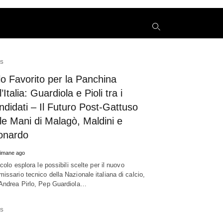
t%C3%AC+e+Zen
S
lo Favorito per la Panchina
y
l’Italia: Guardiola e Pioli tra i
s
q
didati – Il Futuro Post-Gattuso
h
le Mani di Malagò, Maldini e
e
onardo
timane ago
icolo esplora le possibili scelte per il nuovo
issario tecnico della Nazionale italiana di calcio,
Andrea Pirlo, Pep Guardiola…
S