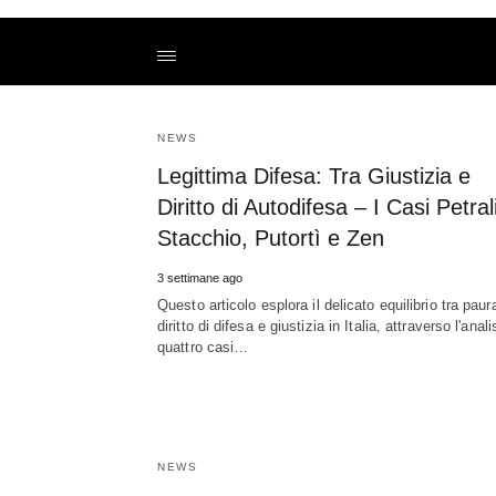
Legittima+Difesa%3A+Tra+Giustizia+e+Diritto+di+Autodi
yeslifeit
/amp/
NEWS
Legittima Difesa: Tra Giustizia e
Diritto di Autodifesa – I Casi Petrali
Stacchio, Putortì e Zen
3 settimane ago
Questo articolo esplora il delicato equilibrio tra paur
diritto di difesa e giustizia in Italia, attraverso l'anali
quattro casi…
NEWS