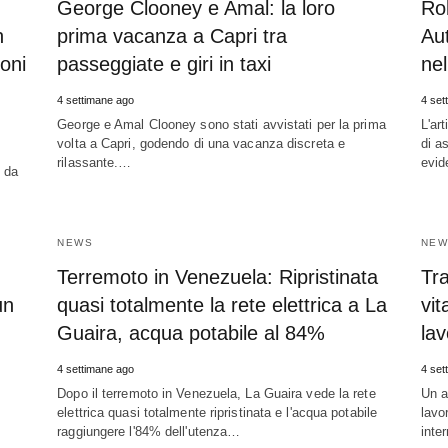
George Clooney e Amal: la loro
Ro
n
prima vacanza a Capri tra
Aut
oni
passeggiate e giri in taxi
nel
4 settimane ago
4 set
George e Amal Clooney sono stati avvistati per la prima
L'ar
volta a Capri, godendo di una vacanza discreta e
di a
rilassante.…
evid
 da
NEWS
NEW
Terremoto in Venezuela: Ripristinata
Tra
un
quasi totalmente la rete elettrica a La
vit
Guaira, acqua potabile al 84%
lav
4 settimane ago
4 set
Dopo il terremoto in Venezuela, La Guaira vede la rete
Un a
elettrica quasi totalmente ripristinata e l'acqua potabile
lavo
raggiungere l'84% dell'utenza…
inte