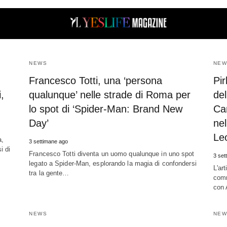
fesa+%26%238211%3B+I+Casi+Petrali%2C+Stacchio%2C+Putor
NEWS
NEW
Francesco Totti, una ‘persona
Pir
,
qualunque’ nelle strade di Roma per
del
lo spot di ‘Spider-Man: Brand New
Can
Day’
nel
Le
a,
3 settimane ago
si di
Francesco Totti diventa un uomo qualunque in uno spot
3 set
legato a Spider-Man, esplorando la magia di confondersi
L'art
tra la gente…
comm
con 
NEWS
NEW