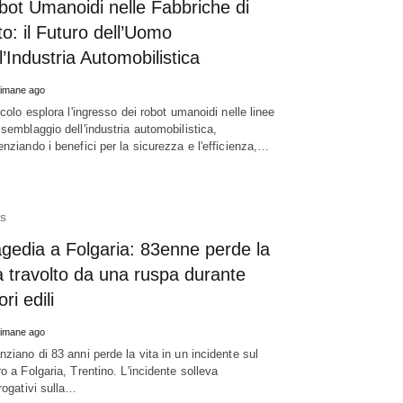
bot Umanoidi nelle Fabbriche di
o: il Futuro dell’Uomo
l’Industria Automobilistica
timane ago
ticolo esplora l'ingresso dei robot umanoidi nelle linee
ssemblaggio dell'industria automobilistica,
enziando i benefici per la sicurezza e l'efficienza,…
S
gedia a Folgaria: 83enne perde la
a travolto da una ruspa durante
ori edili
timane ago
nziano di 83 anni perde la vita in un incidente sul
ro a Folgaria, Trentino. L'incidente solleva
rrogativi sulla…