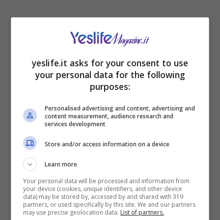
yeslife.it asks for your consent to use
your personal data for the following
Articoli recenti
purposes:
Operazione Antitratta a
Cagliari: Smantellata Rete
Personalised advertising and content, advertising and
di Traffico di Immigrati
content measurement, audience research and
services development
Bake Off Italia 2026:
Scopriamo il Cast, i
Store and/or access information on a device
Giudici e le Novità della
Quattordicesima Stagione
Learn more
con Iginio Massari
Your personal data will be processed and information from
20 Percorsi di Trekking
your device (cookies, unique identifiers, and other device
Indimenticabili in Europa:
data) may be stored by, accessed by and shared with 319
Un Viaggio tra Natura
partners, or used specifically by this site. We and our partners
may use precise geolocation data.
List of partners.
Selvaggia e Avventura