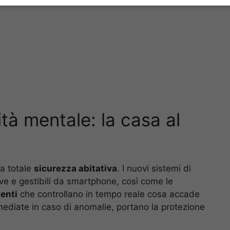
ità mentale: la casa al
la totale
sicurezza abitativa
. I nuovi sistemi di
tive e gestibili da smartphone, così come le
genti
che controllano in tempo reale cosa accade
mediate in caso di anomalie, portano la protezione