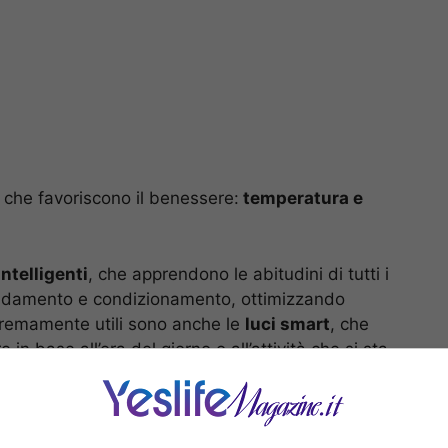
 che favoriscono il benessere:
temperatura e
ntelligenti
, che apprendono le abitudini di tutti i
caldamento e condizionamento, ottimizzando
tremamente utili sono anche le
luci smart
, che
e in base all’ora del giorno o all’attività che si sta
to sull’economia domestica, migliorano anche il