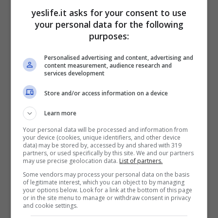
Alcune letture “da addetti ai lavori” notano un
yeslife.it asks for your consent to use
timing furbo: pubblicare in fascia serale,
your personal data for the following
quando l’attenzione social italiana è più alta,
purposes:
aiuta. Vale per tutti, ma funziona solo se il
contenuto regge. Qui regge.
Personalised advertising and content, advertising and
content measurement, audience research and
services development
La reazione (e il non
Store and/or access information on a device
detto) di Fedez
Learn more
Your personal data will be processed and information from
Capitolo
Fedez
. Il suo nome compare subito
your device (cookies, unique identifiers, and other device
sotto i post, taggato dagli utenti che fiutano
data) may be stored by, accessed by and shared with 319
partners, or used specifically by this site. We and our partners
incroci, citazioni, rimandi. Al momento non
may use precise geolocation data.
List of partners.
risultano dichiarazioni ufficiali o interazioni
Some vendors may process your personal data on the basis
chiare sulla pagina pubblica del rapper: niente
of legitimate interest, which you can object to by managing
your options below. Look for a link at the bottom of this page
che si possa definire con certezza “reazione”.
or in the site menu to manage or withdraw consent in privacy
Esistono però due fatti osservabili. Primo:
and cookie settings.