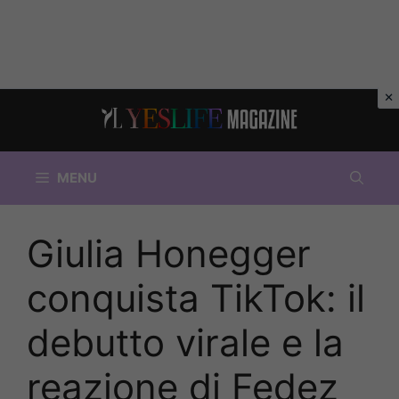
Vai
al
contenuto
MENU
Giulia Honegger
conquista TikTok: il
debutto virale e la
reazione di Fedez