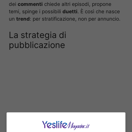
dei
commenti
chiede altri episodi, propone
temi, spinge i possibili
duetti
. È così che nasce
un
trend
: per stratificazione, non per annuncio.
La strategia di
pubblicazione