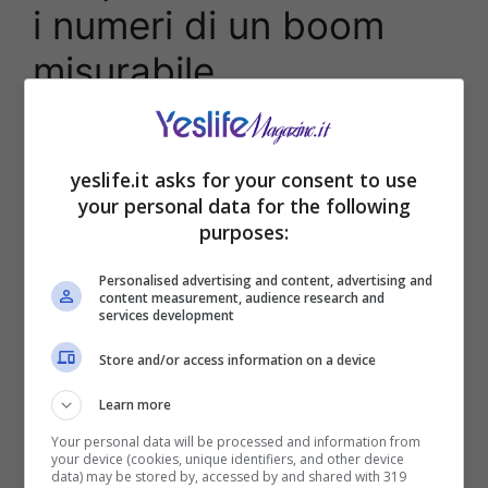
i numeri di un boom
misurabile
yeslife.it asks for your consent to use
your personal data for the following
purposes:
Personalised advertising and content, advertising and
content measurement, audience research and
services development
Store and/or access information on a device
Learn more
Titolo in sala tra i più visti nelle prime settimane
Your personal data will be processed and information from
del 2022 per la
commedia italiana
. Tenuta in
your device (cookies, unique identifiers, and other device
programmazione oltre il periodo festivo, con
data) may be stored by, accessed by and shared with 319