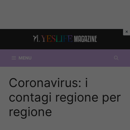
Vai
al
contenuto
MENU
Coronavirus: i
contagi regione per
regione