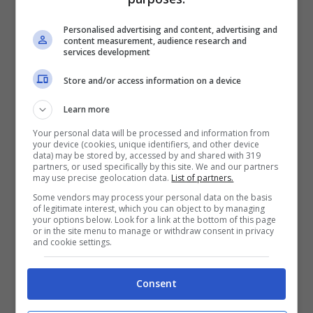
Personalised advertising and content, advertising and
content measurement, audience research and
services development
Store and/or access information on a device
Learn more
Ragazzo trovato morto nel letto di casa
dai genitori: disposta l’autopsia
Your personal data will be processed and information from
your device (cookies, unique identifiers, and other device
Intossicati dalle esalazioni provenienti
data) may be stored by, accessed by and shared with 319
da un braciere: due giovani trovati morti
partners, or used specifically by this site. We and our partners
may use precise geolocation data.
List of partners.
Travolto e ucciso in bici da un’auto: la
Some vendors may process your personal data on the basis
vittima è un giovane maestro d’asilo
of legitimate interest, which you can object to by managing
your options below. Look for a link at the bottom of this page
or in the site menu to manage or withdraw consent in privacy
and cookie settings.
Luigi Melone
, 41enne di
Cellino Attanasio
(Teramo), ma residente da tempo sull’isola
d’Elba, dove era titolare di un negozio di
Consent
alimentari, è stato trovato morto in casa. La