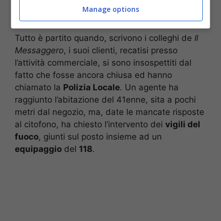
tragica scoperta ieri mattina,
lunedì 23
Manage options
gennaio
.
Tutto è partito quando, scrivono i colleghi de
Il
Messaggero
, i suoi clienti, recatisi presso
l’attività commerciale, si sono insospettiti dal
fatto che fosse ancora chiusa ed hanno
chiamato la
Polizia Locale
. Un agente ha
raggiunto l’abitazione del 41enne, sita a pochi
metri dal negozio, ma, date le mancate risposte
al citofono, ha chiesto l’intervento dei
vigili del
fuoco
, giunti sul posto insieme ad un
equipaggio
del
118
.