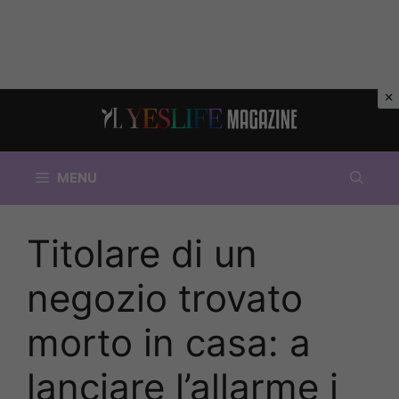
Vai
al
contenuto
MENU
Titolare di un
negozio trovato
morto in casa: a
lanciare l’allarme i