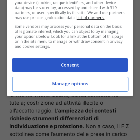
stabile: fattori che rendono più vulnerabili a
your device (cookies, unique identifiers, and other device
data) may be stored by, accessed by and shared with 319
promesse ingannevoli e a pressioni economiche
partners, or used specifically by this site. We and our partners
o familiari. Questa vulnerabilità è spesso
may use precise geolocation data.
List of partners.
strumentalizzata con tecniche ormai collaudate:
Some vendors may process your personal data on the basis
of legitimate interest, which you can object to by managing
falsi annunci di lavoro, offerte di impiego
your options below. Look for a link at the bottom of this page
domestico che nascondono orari disumani e
or in the site menu to manage or withdraw consent in privacy
and cookie settings.
retribuzioni inesistenti, relazioni affettive
manipolatorie che sfociano in controllo e
sfruttamento.
Consent
Lavoro forzato in settori come la ristorazione,
Manage options
l’edilizia o l’agricoltura; impieghi domestici dove
le vittime vivono isolate, senza contratto né
tutela; costrizione ad attività illecite o
all’accattonaggio.
L’ampiezza dei contesti
richiede strumenti differenziati di
individuazione e protezione.
Non a caso, il FIZ
sottolinea come l’aumento delle prese in carico