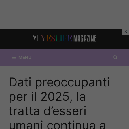
Vai
al
contenuto
MENU
Dati preoccupanti
per il 2025, la
tratta d’esseri
umani continua a