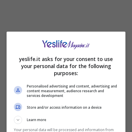
yeslife.it asks for your consent to use
your personal data for the following
purposes:
Come ha sottolineato Fanie Wirth del FIZ in
un’intervista alla radio svizzera SRF,
si
Personalised advertising and content, advertising and
incontrano tanto ragazze molto giovani quanto
content measurement, audience research and
services development
donne oltre i sessant’anni, con origini che
spaziano da più di 80 Paesi, e una notevole
Store and/or access information on a device
presenza dall’Europa dell’Est. Un tratto comune
che emerge dai casi presi in carico è l’assenza
Learn more
di un’istruzione solida e di un’occupazione
Your personal data will be processed and information from