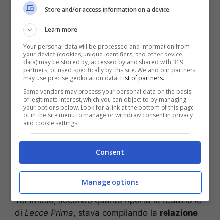
Store and/or access information on a device
Furgone travolge scooter fermo a bordo
Learn more
strada: centauro perde la vita
Uomo scomparso da oltre tre mesi:
Your personal data will be processed and information from
your device (cookies, unique identifiers, and other device
trovato il cadavere in un canneto
data) may be stored by, accessed by and shared with 319
partners, or used specifically by this site. We and our partners
Raggiunto da un proiettile mentre
may use precise geolocation data.
List of partners.
pulisce il fucile: morto 31enne
Some vendors may process your personal data on the basis
of legitimate interest, which you can object to by managing
your options below. Look for a link at the bottom of this page
Un agente di polizia è morto mentre si trovava
or in the site menu to manage or withdraw consent in privacy
and cookie settings.
all’interno degli uffici della Questura di Lecce in
viale
Otranto
. A perdere la vita
Tommaso
Culiersi
58enne originario di Racale che da anni
Consent
prestava servizio presso la Sezione volanti.
Manage options
Nel tardo pomeriggio di ieri,
martedì 4 aprile
,
Tommaso, secondo quanto riporta la redazione
di
Lecce Prima
, stava compilando la
relazione