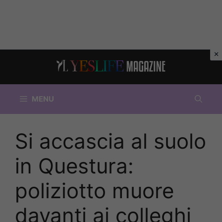
Vai
al
contenuto
MENU
Si accascia al suolo
in Questura:
poliziotto muore
davanti ai colleghi