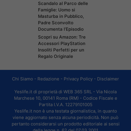
Scandalo al Parco delle
Famiglie: Uomo si
Masturba in Pubblico,
Padre Sconvolto
Documenta l’Episodio
Scopri su Amazon: Tre
Accessori PlayStation
Insoliti Perfetti per un
Regalo Originale
Chi Siamo
-
Redazione
-
Privacy Policy
-
Disclaimer
Yeslife.it di proprietà di WEB 365 SRL - Via Nicola
Marchese 10, 00141 Roma (RM) - Codice Fiscale e
Partita I.V.A. 12279101005
Yeslife.it non è una testata giornalistica, in quanto
viene aggiornato senza alcuna periodicità. Non può
pertanto considerarsi un prodotto editoriale ai sensi
della legge n. 62 del 07.03.2001