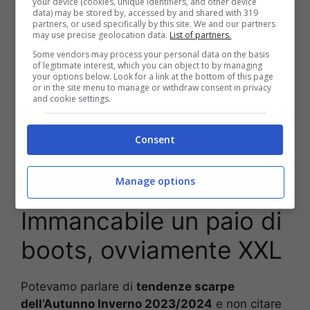
L’evoluzione del sabot
your device (cookies, unique identifiers, and other device
data) may be stored by, accessed by and shared with 319
partners, or used specifically by this site. We and our partners
may use precise geolocation data.
List of partners.
Li abbiamo visti tornare durante l’estate ed
Some vendors may process your personal data on the basis
eccoli qui anche in inverno; sono degli item che,
of legitimate interest, which you can object to by managing
se ben abbinati, hanno un loro perché. Stiamo
your options below. Look for a link at the bottom of this page
or in the site menu to manage or withdraw consent in privacy
parlando dei
sabot,
che non dobbiamo
and cookie settings.
etichettare per forza come scarpe estive; a
proporli nelle collezioni Autunno Inverno sono
Consent
Lanvin, Versace e Ferragamo,
che li disegnano
con
punta quadrata XXL
, con tacco
asimmetrico o con loghi all over.
Manage options
Immancabile un paio di
boots, ovviamente XXL
Potevamo parlare di
tendenze scarpe
dell’Autunno Inverno 2023/2024
e non citare