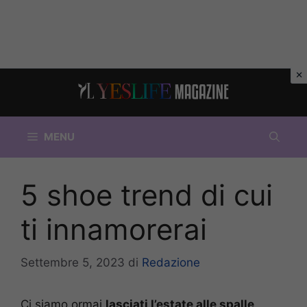
Vai
al
contenuto
MENU
5 shoe trend di cui
ti innamorerai
Settembre 5, 2023
di
Redazione
Ci siamo ormai
lasciati l’estate alle spalle
,