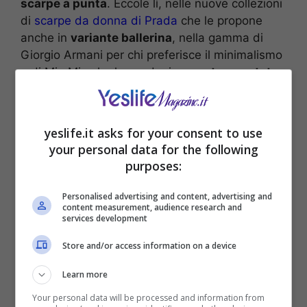
scarpe a punta
. Eccole lì, nelle nuove collezioni
di
scarpe da donna di Prada
che le propone
anche in
variante ballerina
, nella gamma di
Giorgio Armani per chi preferisce il minimalismo
e di Miu Miu che le vende, invece,
tempestate
di pietre e diamanti
.
yeslife.it asks for your consent to use
your personal data for the following
purposes:
Personalised advertising and content, advertising and
content measurement, audience research and
services development
Store and/or access information on a device
Learn more
Your personal data will be processed and information from