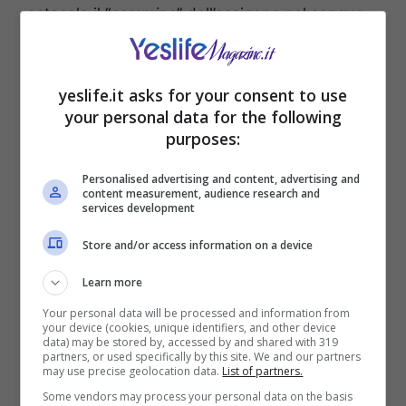
ostacola il “
cammino
” dell’ossigeno nel sangue.
Ma non solo.
È necessario infatti fare molta
attenzione ai funghi,
veri propri alimenti
tossici, anche se commestibili. Questi infatti
yeslife.it asks for your consent to use
contengono tossine difficilmente digestibili.
your personal data for the following
purposes:
Personalised advertising and content, advertising and
content measurement, audience research and
services development
Store and/or access information on a device
Learn more
Your personal data will be processed and information from
your device (cookies, unique identifiers, and other device
data) may be stored by, accessed by and shared with 319
partners, or used specifically by this site. We and our partners
may use precise geolocation data.
List of partners.
Alcuni alimenti sono pericolosi – Yeslife.it
Some vendors may process your personal data on the basis