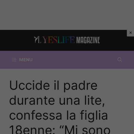
Vai
al
contenuto
MENU
Uccide il padre
durante una lite,
confessa la figlia
18enne: “Mi sono