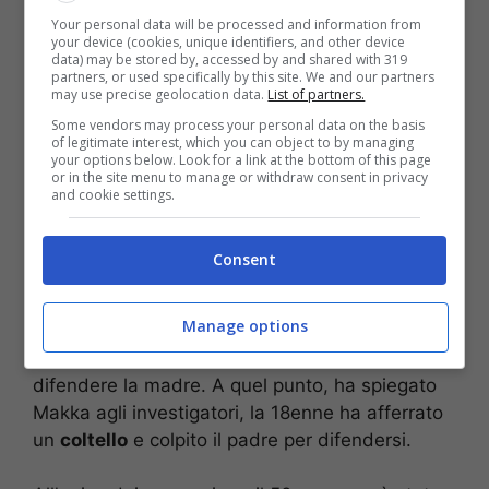
Your personal data will be processed and information from
your device (cookies, unique identifiers, and other device
data) may be stored by, accessed by and shared with 319
partners, or used specifically by this site. We and our partners
may use precise geolocation data.
List of partners.
Some vendors may process your personal data on the basis
Secondo il racconto agli inquirenti della
of legitimate interest, which you can object to by managing
your options below. Look for a link at the bottom of this page
ragazza,
come riporta la redazione de
Il
or in the site menu to manage or withdraw consent in privacy
Corriere della Sera
, quella sera in casa era
and cookie settings.
scoppiato l’ennesimo litigio dopo che Sulaev
aveva lasciato il
lavoro
e chiesto alla moglie e
Consent
alla figlia, che erano state assunte in un
ristorante
, di fare lo stesso. Al culmine della
Manage options
discussione, l’uomo avrebbe
aggredito
la
coniuge e poi la figlia che aveva provato a
difendere la madre. A quel punto, ha spiegato
Makka agli investigatori, la 18enne ha afferrato
un
coltello
e colpito il padre per difendersi.