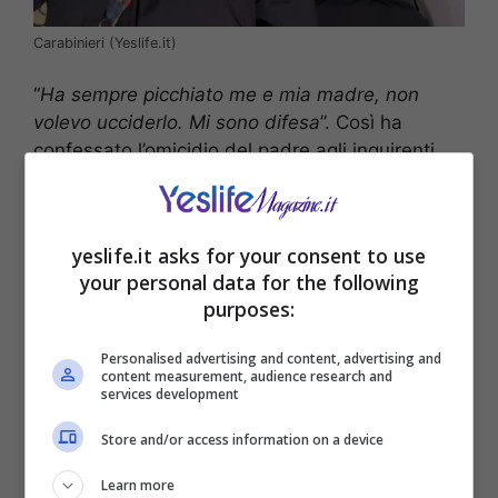
Carabinieri (Yeslife.it)
“
Ha sempre picchiato me e mia madre, non
volevo ucciderlo. Mi sono difesa
”. Così ha
confessato l’omicidio del padre agli inquirenti,
Makka
, la ragazza di 18 anni che, nella serata
di
venerdì
1 marzo
, ha accoltellato il padre
durante una lite familiare nella casa in cui
yeslife.it asks for your consent to use
vivevano a
Nizza Monferrato
, in provincia di
your personal data for the following
Asti. La vittima è Akhyad Sulaev, di 50 anni.
purposes:
Personalised advertising and content, advertising and
content measurement, audience research and
services development
Store and/or access information on a device
Learn more