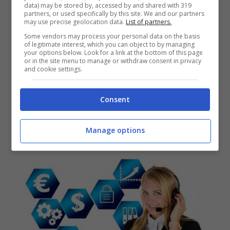
servizio telefonico permette di mandare
data) may be stored by, accessed by and shared with 319
partners, or used specifically by this site. We and our partners
messaggi di testo o vocali, telefonare ed avere
may use precise geolocation data.
List of partners.
relazioni nazionali ed internazionali in
Some vendors may process your personal data on the basis
brevissimo tempo solo per quelle persone che
of legitimate interest, which you can object to by managing
your options below. Look for a link at the bottom of this page
posseggono un account
Google.
or in the site menu to manage or withdraw consent in privacy
and cookie settings.
Grazie a questo sistema, qualora dovessero
arrivare delle chiamate sospette,
Google Voice
Consent
individua la possibile telefonata spam ed avvisa
chi lo utilizza al fine di lasciare libera scelta di
Manage options
rispondere o meno.