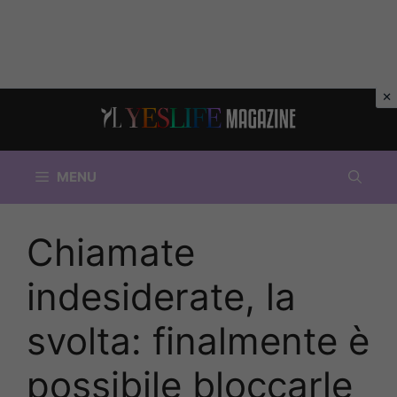
Vai
al
contenuto
MENU
Chiamate
indesiderate, la
svolta: finalmente è
possibile bloccarle