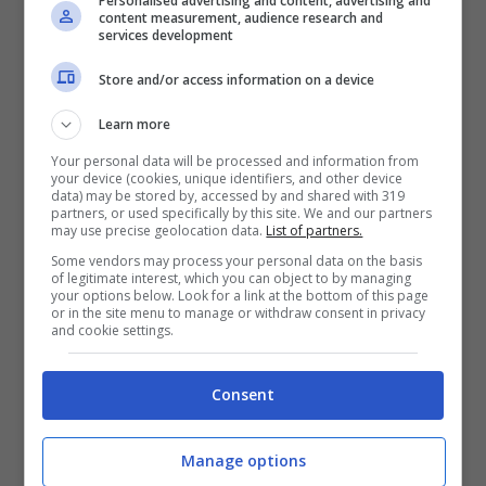
Personalised advertising and content, advertising and
content measurement, audience research and
services development
Scompare e lo ritrovano in queste
Store and/or access information on a device
condizioni, sconvolto il pubblico di Chi
l’ha visto
Learn more
Massacrati in casa dalla figlia, una
Your personal data will be processed and information from
famiglia distrutta: in pericolo anche la
your device (cookies, unique identifiers, and other device
colf
data) may be stored by, accessed by and shared with 319
partners, or used specifically by this site. We and our partners
may use precise geolocation data.
List of partners.
Muore a 17 anni, era in giro con il suo
monopattino: una tragedia
Some vendors may process your personal data on the basis
of legitimate interest, which you can object to by managing
your options below. Look for a link at the bottom of this page
or in the site menu to manage or withdraw consent in privacy
Un uomo, di cui non si conoscono le generalità,
and cookie settings.
ha perso la vita in un drammatico
incidente
stradale
avvenuto questa mattina all’alba,
Consent
martedì 3 gennaio
, a
Busto Arsizio
, centro
della provincia di Varese.
Manage options
La vittima, secondo quanto riportano i colleghi