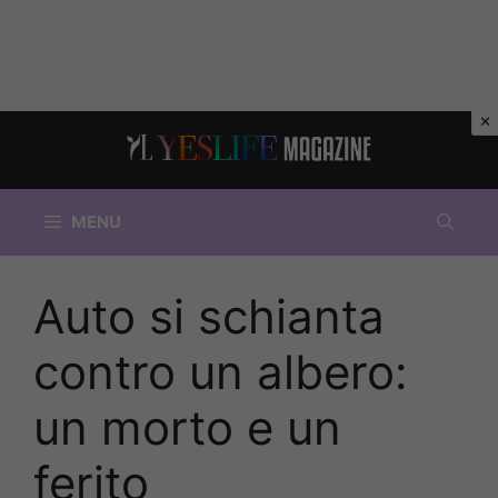
Vai
al
contenuto
MENU
Auto si schianta
contro un albero:
un morto e un
ferito