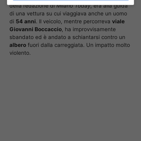
della redazione di
Milano Today
, era alla guida
di una vettura su cui viaggiava anche un uomo
di
54 anni
. Il veicolo, mentre percorreva
viale
Giovanni Boccaccio
, ha improvvisamente
sbandato ed è andato a schiantarsi contro un
albero
fuori dalla carreggiata. Un impatto molto
violento.