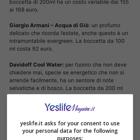
boccetta di 200ml ha un costo variabile dai 155
ai 168 euro.
Giorgio Armani – Acqua di Giò
: un profumo
delicato che ricorda l’estate, anche questo è un
intramontabile evergreen. La boccetta da 100
ml costa 92 euro.
Davidoff Cool Water:
per l’uomo che non deve
chiedere mai, specie se energetico che non si
arrende facilmente, ha un sentore di note
selvatiche e di bosco. La boccetta da 200 ml
costa 55 euro.
yeslife.it asks for your consent to use
your personal data for the following
purposes: