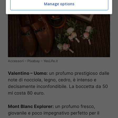
Manage options
Accessori – Pixabay – YesLife.it
Valentino – Uomo:
un profumo prestigioso dalle
note di nocciola, legno, cedro, è intenso e
decisamente inconfondibile. La boccetta da 50
ml costa 80 euro.
Mont Blanc Explorer:
un profumo fresco,
giovanile e poco impegnativo perfetto per il