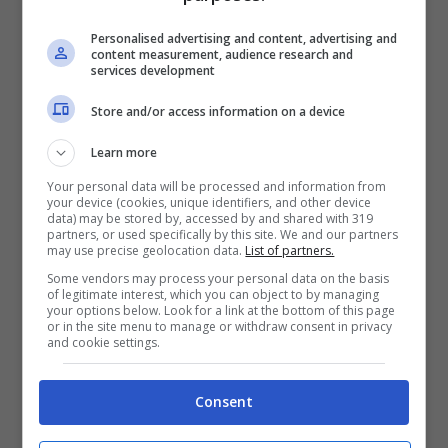
Personalised advertising and content, advertising and
content measurement, audience research and
services development
Store and/or access information on a device
Learn more
Chanel, Bleu:
una fragranza molto elegante per
Your personal data will be processed and information from
l’uomo a cui piace lo stile e la moda. La
your device (cookies, unique identifiers, and other device
data) may be stored by, accessed by and shared with 319
boccetta da 50 ml costa 97 euro.
partners, or used specifically by this site. We and our partners
may use precise geolocation data.
List of partners.
Hermes Terre d’Hermès:
decisamente speziato
Some vendors may process your personal data on the basis
of legitimate interest, which you can object to by managing
che richiama le terre d’oriente. Un tuffo in una
your options below. Look for a link at the bottom of this page
moltitudine di note che vi coccoleranno con la
or in the site menu to manage or withdraw consent in privacy
and cookie settings.
loro particolarità. La boccetta da 125 ml costa
90 euro.
Consent