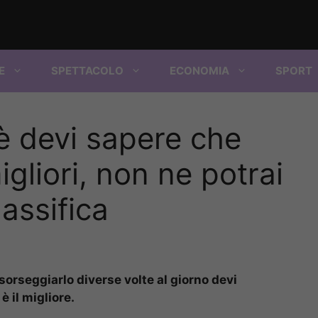
E
SPETTACOLO
ECONOMIA
SPORT
ffè devi sapere che
igliori, non ne potrai
lassifica
 sorseggiarlo diverse volte al giorno devi
è il migliore.