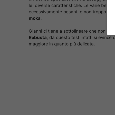
le diverse caratteristiche. Le varie beva
eccessivamente pesanti e non troppo dolc
moka
.
Gianni ci tiene a sottolineare che non se
Robusta
, da questo test infatti si evinc
maggiore in quanto più delicata.