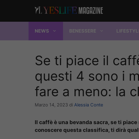
Vai
al
contenuto
NEWS
BENESSERE
LIFESTYL
Se ti piace il ca
questi 4 sono i m
fare a meno: la c
Marzo 14, 2023
di
Alessia Conte
Il caffè è una bevanda sacra, se ti piace
conoscere questa classifica, ti dirà qual 