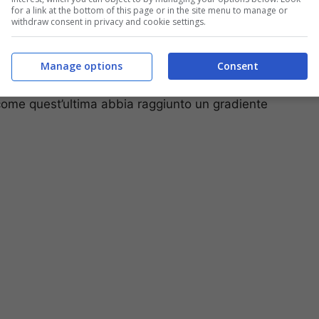
for a link at the bottom of this page or in the site menu to manage or
nde sono state preparate con delle acque non
withdraw consent in privacy and cookie settings.
i, tutte hanno subito il medesimo processo con la
Manage options
Consent
mpre la miscela
Arabica
è migliore rispetto a quella
e come quest’ultima abbia raggiunto un gradiente