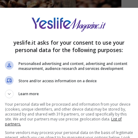
yeslife.it asks for your consent to use your
personal data for the following purposes:
Personalised advertising and content, advertising and content
measurement, audience research and services development
Store and/or access information on a device
Learn more
o farti conoscere una classifica che ha preso in
Your personal data will be processed and information from your device
ueste solo 4 sono risultate migliori per qualità e
(cookies, unique identifiers, and other device data) may be stored by,
accessed by and shared with 319 partners, or used specifically by this
site. We and our partners may use precise geolocation data.
List of
partners.
uida esperta del
Coffee Specialist Gianni Tratzi,
Some vendors may process your personal data on the basis of legitimate
iscele in questione riportando i vari risultati per
interest, which you can object to by managing your options below. Look