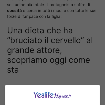
solitudine più totale. Il protagonista soffre di
obesità
e cerca in tutti i modi e con tutte le sue
forze di far pace con la figlia.
Una dieta che ha
“bruciato il cervello” al
grande attore,
scopriamo oggi come
sta