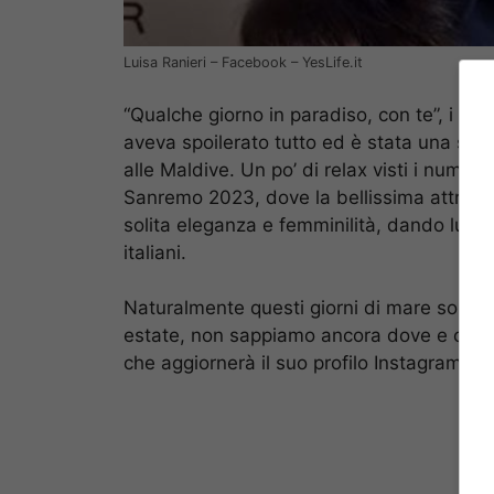
Luisa Ranieri – Facebook – YesLife.it
“Qualche giorno in paradiso, con te”, i fa
aveva spoilerato tutto ed è stata una sor
alle Maldive. Un po’ di relax visti i numero
Sanremo 2023, dove la bellissima attrice h
solita eleganza e femminilità, dando lustr
italiani.
Naturalmente questi giorni di mare sono s
estate, non sappiamo ancora dove e con c
che aggiornerà il suo profilo Instagram, se