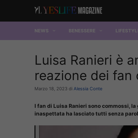
Vai
al
contenuto
NEWS
BENESSERE
LIFESTYL
Luisa Ranieri è a
reazione dei fan
Marzo 18, 2023
di
Alessia Conte
I fan di Luisa Ranieri sono commossi, la 
inaspettata ha lasciato tutti senza paro