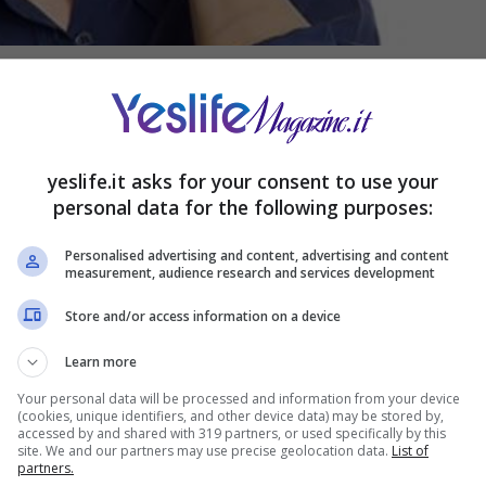
n non si aspettavano una simile notizia, Luisa non
presa, con suo marito,
Luca Zingaretti,
è volata
si impegni cinematografici e televisivi, l’ultimo
yeslife.it asks for your consent to use your
a potuto calcare il palco dell’Ariston con la sua
personal data for the following purposes:
o ad uno degli appuntamenti più importanti per gli
Personalised advertising and content, advertising and content
measurement, audience research and services development
olo un’anteprima a quella che sarà l’imminente
Store and/or access information on a device
hi Luisa trascorrerà le vacanze ma siamo certi
guito da milioni di fan, come suo solito.
Learn more
Your personal data will be processed and information from your device
(cookies, unique identifiers, and other device data) may be stored by,
accessed by and shared with 319 partners, or used specifically by this
site. We and our partners may use precise geolocation data.
List of
partners.