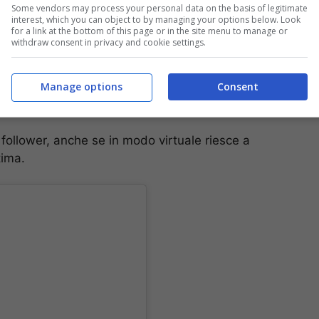
Some vendors may process your personal data on the basis of legitimate
interest, which you can object to by managing your options below. Look
for a link at the bottom of this page or in the site menu to manage or
withdraw consent in privacy and cookie settings.
Manage options
Consent
 follower, anche se in modo virtuale riesce a
tima.