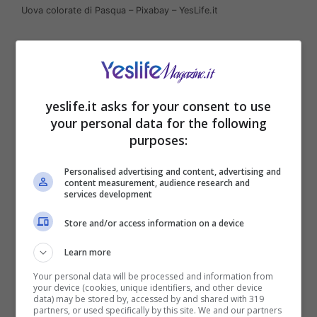
Uova colorate di Pasqua – Pixabay – YesLife.it
yeslife.it asks for your consent to use
your personal data for the following
purposes:
Personalised advertising and content, advertising and
content measurement, audience research and
services development
Store and/or access information on a device
Alla Lidl è possibile acquistare la colomba del
marchio
Favorina
in due differenti modalità, in
Learn more
cartone e in confezione di plastica. Nell’ultimo
Your personal data will be processed and information from
caso il produttore è diverso, così come
your device (cookies, unique identifiers, and other device
data) may be stored by, accessed by and shared with 319
sottolinea anche
GrennMe
, ma la faccenda non
partners, or used specifically by this site. We and our partners