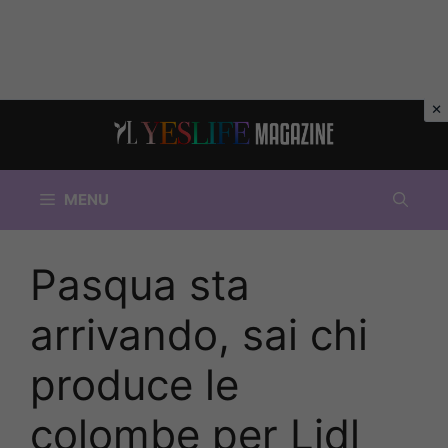
Vai
al
contenuto
MENU
Pasqua sta
arrivando, sai chi
produce le
colombe per Lidl