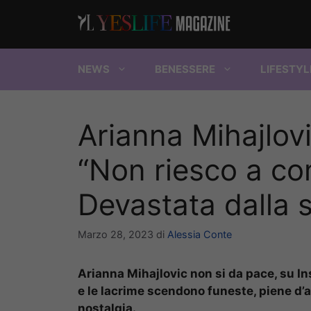
Vai
al
contenuto
NEWS
BENESSERE
LIFESTYL
Arianna Mihajlov
“Non riesco a co
Devastata dalla 
Marzo 28, 2023
di
Alessia Conte
Arianna Mihajlovic non si da pace, su I
e le lacrime scendono funeste, piene d’
nostalgia.