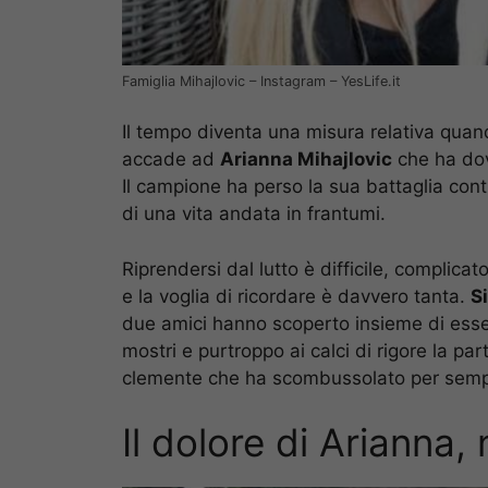
Famiglia Mihajlovic – Instagram – YesLife.it
Il tempo diventa una misura relativa qua
accade ad
Arianna Mihajlovic
che ha dov
Il campione ha perso la sua battaglia contr
di una vita andata in frantumi.
Riprendersi dal lutto è difficile, complic
e la voglia di ricordare è davvero tanta.
S
due amici hanno scoperto insieme di esse
mostri e purtroppo ai calci di rigore la pa
clemente che ha scombussolato per sem
Il dolore di Arianna,