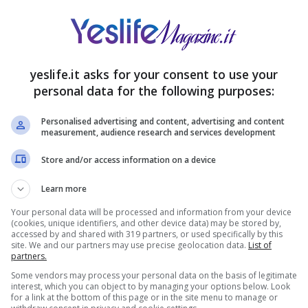
e nero
per simboleggiare il suo stato d’animo,
yeslife.it asks for your consent to use your
 vecchia foto di famiglia in bianco e nero dove i
personal data for the following purposes:
na scoperta.
Personalised advertising and content, advertising and content
ic, con l’esattezza 3 lunghi mesi, per qualcuno può
measurement, audience research and services development
r chi ha amato ed ama
, ed aveva ancora tanto da
Store and/or access information on a device
ensurabile.
Learn more
Your personal data will be processed and information from your device
(cookies, unique identifiers, and other device data) may be stored by,
accessed by and shared with 319 partners, or used specifically by this
site. We and our partners may use precise geolocation data.
List of
partners.
Some vendors may process your personal data on the basis of legitimate
interest, which you can object to by managing your options below. Look
for a link at the bottom of this page or in the site menu to manage or