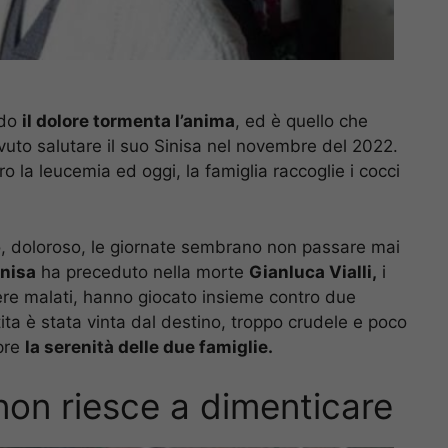
ndo
il dolore tormenta l’anima
, ed è quello che
uto salutare il suo Sinisa nel novembre del 2022.
o la leucemia ed oggi, la famiglia raccoglie i cocci
ato, doloroso, le giornate sembrano non passare mai
inisa
ha preceduto nella morte
Gianluca Vialli,
i
re malati, hanno giocato insieme contro due
rtita è stata vinta dal destino, troppo crudele e poco
pre
la serenità delle due famiglie.
 non riesce a dimenticare