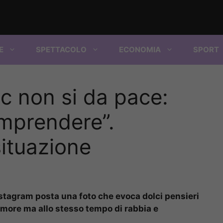
E
SPETTACOLO
ECONOMIA
SPORT
ic non si da pace:
mprendere”.
situazione
nstagram posta una foto che evoca dolci pensieri
amore ma allo stesso tempo di rabbia e