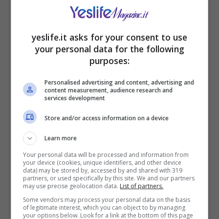
yeslife.it asks for your consent to use
your personal data for the following
purposes:
Personalised advertising and content, advertising and
content measurement, audience research and
services development
Sei hai scelto la prima immagine
vuol dire che
sei un
tipo ambizioso
:
non pensi molto prima
Store and/or access information on a device
di agire
. Cerchi sempre di raggiungere i tuoi
Learn more
obiettivi che ti sei prefissato, in ogni modo
possibile. Vorresti avere sempre tanto
Your personal data will be processed and information from
your device (cookies, unique identifiers, and other device
successo, anche se alcune volte potresti correre
data) may be stored by, accessed by and shared with 319
dei rischi.
partners, or used specifically by this site. We and our partners
may use precise geolocation data.
List of partners.
Some vendors may process your personal data on the basis
of legitimate interest, which you can object to by managing
your options below. Look for a link at the bottom of this page