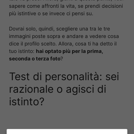
sapere come affronti la vita, se prendi decisioni
più istintive o se invece ci pensi su.
Dovrai solo, quindi, scegliere una tra le tre
immagini poste sopra e andare a vedere cosa
dice il profilo scelto. Allora, cosa ti ha detto il
tuo istinto:
hai optato più per la prima,
seconda o terza foto
?
Test di personalità: sei
razionale o agisci di
istinto?