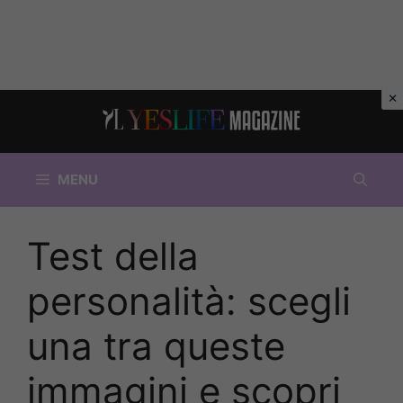
Vai
al
contenuto
MENU
Test della
personalità: scegli
una tra queste
immagini e scopri