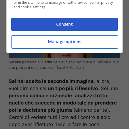
or in the site menu to manage or withdraw consent in privacy
and cookie settings.
Consent
Manage options
Sei una persona più istintiva o ti piace ragionare di più su quello
che potresti e non potresti fare? – Yeslife.it
Sei hai scelto la seconda immagine
, allora,
vuol dire che sei
un tipo più
riflessivo
. Sei una
persona calma e razionale
:
analizzi tutto
quello che succede in modo tale da prendere
poi la decisione più giusta
(almeno per te).
Cerchi di vedere tutti i pro ed i contro e solo
dopo aver riflettuto riesci a fare le cose.