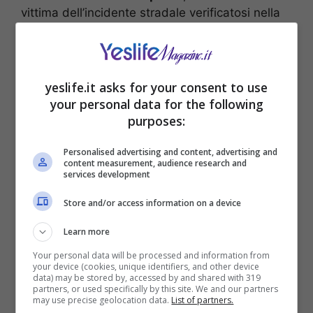
vittima dell’incidente stradale verificatosi nella
serata di ieri,
sabato 9 marzo
, lungo la
provinciale 41
nel territorio di
Godega
Sant’Urbano
, in provincia di Treviso.
yeslife.it asks for your consent to use
your personal data for the following
purposes:
Personalised advertising and content, advertising and
content measurement, audience research and
services development
Store and/or access information on a device
Learn more
Your personal data will be processed and information from
your device (cookies, unique identifiers, and other device
data) may be stored by, accessed by and shared with 319
Stando a quanto ricostruito, come scrivono
partners, or used specifically by this site. We and our partners
may use precise geolocation data.
List of partners.
alcune testate locali e
la redazione di
Leggo
,