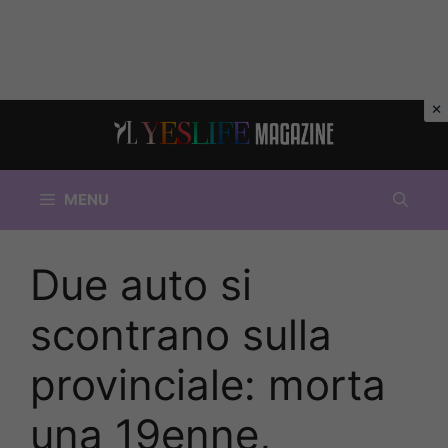
Vai
al
contenuto
MENU
Due auto si
scontrano sulla
provinciale: morta
una 19enne,