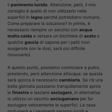
il
pavimento lucido
. Attenzione, però, il mio
consiglio è quello di non utilizzarlo nelle
superfici in
legno
perché potrebbero rovinarsi.
Come preparare la soluzione? In primis, è
necessario riempire un secchio con
acqua
molto calda
e versare un bicchiere di
aceto
e
qualche
goccia
di sapone per i patti (non
esagerate con le dosi, sarà poi difficile
rimuoverlo).
A questo punto, possiamo cominciare a pulire,
prestando, però attenzione all’acqua: se questa
sarà sporca è necessario
cambiarla
. Se c’è una
bella giornata possiamo tranquillamente aprire
le
finestre
e lasciare
asciugare
, in alternativa
io utilizzo un vecchio
asciugamano
per far
asciugare velocemente le superfici. La casa
profumerà e i pavimenti saranno lucidi e,