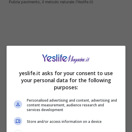
Pulizia pavimento, il metodo naturale (Yeslife.it)
yeslife.it asks for your consent to use
your personal data for the following
purposes:
Le superfici come i pavimenti si sporcano più di
Personalised advertising and content, advertising and
altre zone, il motivo è semplice rientriamo in
content measurement, audience research and
casa e non leviamo subito le scarpe, inoltre è
services development
facile che qualcosa cada e si rischia
Store and/or access information on a device
inevitabilmente di sporcare e
macchiare
. Molte
volte, nonostante ai usino vari prodotti il