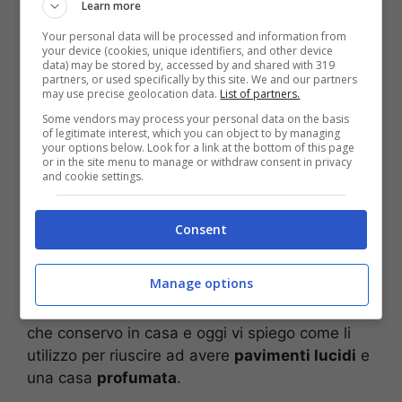
Learn more
risultato ottenuto non è quello sperato. Per
Your personal data will be processed and information from
questa ragione, ho scelto di utilizzare un
your device (cookies, unique identifiers, and other device
prodotto naturale,
così come per il bucato
.
data) may be stored by, accessed by and shared with 319
partners, or used specifically by this site. We and our partners
may use precise geolocation data.
List of partners.
Sappiamo bene che i pavimenti andrebbero
Some vendors may process your personal data on the basis
trattati con
frequenza
, occorre passare
of legitimate interest, which you can object to by managing
your options below. Look for a link at the bottom of this page
quotidianamente la
scopa
o in alternativa
or in the site menu to manage or withdraw consent in privacy
l’
aspirapolvere
e poi è necessario anche
and cookie settings.
lavarli
. Perché è importante seguire questo
ordine? Semplice, lavando direttamente, la
Consent
polvere o la sporcizia potrebbero
graffiare
le
superfici. Dopo aver portato a termine la prima
Manage options
fase, bisogna occuparsi della seconda, in
questo caso ho scelto di utilizzare
due prodotti
che conservo in casa e oggi vi spiego come li
utilizzo per riuscire ad avere
pavimenti lucidi
e
una casa
profumata
.