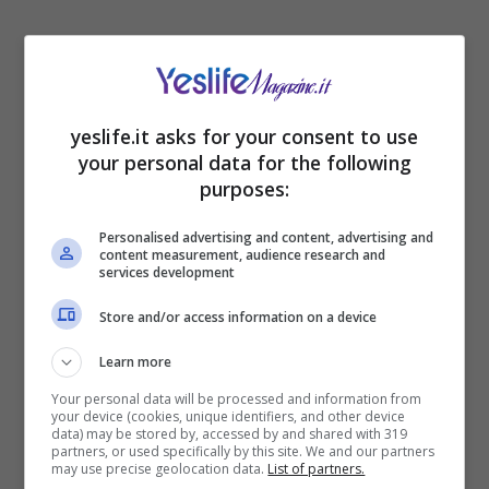
Sono moltissimi quelli che con il tempo hanno
creato un vera e propria
palestra
dentro casa,
yeslife.it asks for your consent to use
ovviamente c’è chi ha scelto di acquistare una
your personal data for the following
cyclette
o un
tapis roulant
, ma anche
elastici
,
purposes:
pesi
e ovviamente l’immancabile
tappetino
.
Non tutti, infatti, possono, per via degli impegni,
Personalised advertising and content, advertising and
content measurement, audience research and
recarsi in
palestra
o andare ad
allenarsi
services development
all’aperto
e, quindi hanno deciso di creare un
piccolo spazio dedicato all’attività fisica.
Store and/or access information on a device
Learn more
Non tutti sanno che anche gli attrezzi utilizzati
durante le fasi di allenamento necessitano della
Your personal data will be processed and information from
your device (cookies, unique identifiers, and other device
giusta
cura
.
Lavarli
e
disinfettarli
è
data) may be stored by, accessed by and shared with 319
partners, or used specifically by this site. We and our partners
necessario. Quest’ultimi non sono esenti da
may use precise geolocation data.
List of partners.
polvere
e
sporcizia
che potrebbe in seguito