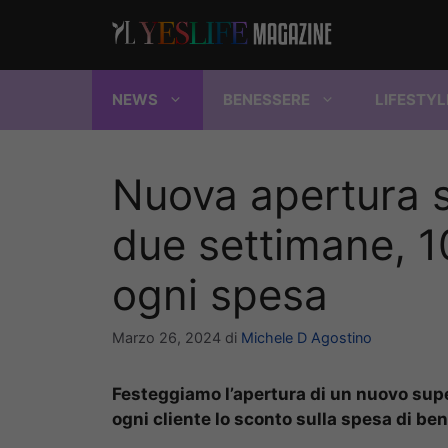
Vai
al
contenuto
NEWS
BENESSERE
LIFESTYL
Nuova apertura 
due settimane, 1
ogni spesa
Marzo 26, 2024
di
Michele D Agostino
Festeggiamo l’apertura di un nuovo supe
ogni cliente lo sconto sulla spesa di be