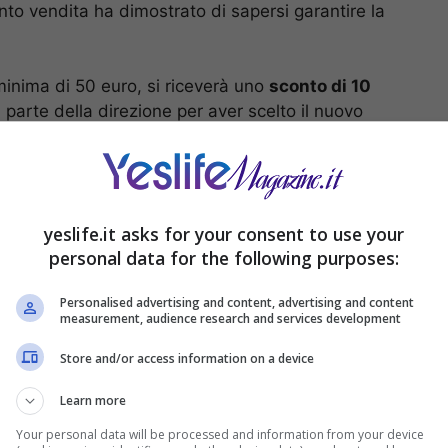
nto vendita ha dimostrato di sapersi garantire la
nima di 50 euro, si riceverà uno
sconto di 10
parte della direzione per aver scelto il nuovo
 propria casa.
 10 euro di spesa gratis
yeslife.it asks for your consent to use your
personal data for the following purposes:
Personalised advertising and content, advertising and content
measurement, audience research and services development
Store and/or access information on a device
Learn more
Your personal data will be processed and information from your device