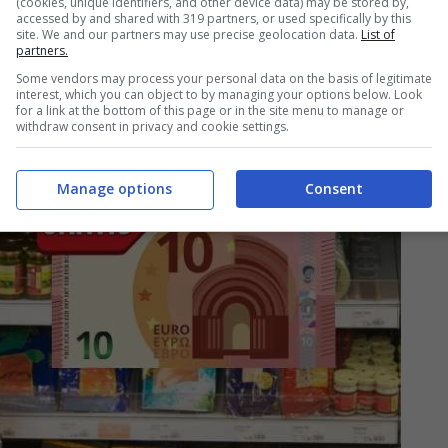
(cookies, unique identifiers, and other device data) may be stored by,
accessed by and shared with 319 partners, or used specifically by this
site. We and our partners may use precise geolocation data.
List of
partners.
Some vendors may process your personal data on the basis of legitimate
interest, which you can object to by managing your options below. Look
for a link at the bottom of this page or in the site menu to manage or
withdraw consent in privacy and cookie settings.
Manage options
Consent