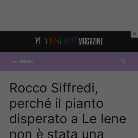
Vai
al
contenuto
MENU
Rocco Siffredi,
perché il pianto
disperato a Le Iene
non è stata una