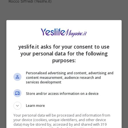
Rocco Siffredi (Yeslife.it)
yeslife.it asks for your consent to use
your personal data for the following
purposes:
Personalised advertising and content, advertising and
content measurement, audience research and
services development
Sempre allegro e sorridente, non si era mai
Store and/or access information on a device
visto un
Siffredi così scosso.
Nell’ambito della
sua ospitata a “Le Iene”, l’attore è scoppiato a
Learn more
piangere
durante il servizio dedicato al caso
Your personal data will be processed and information from
che lo vede
denunciato
per molestie
your device (cookies, unique identifiers, and other device
data) may be stored by, accessed by and shared with 319
sessuali
da Alisa Toaff
, dopo l’uscita di