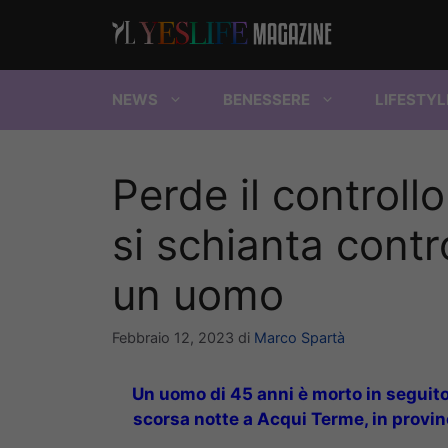
Vai
al
contenuto
NEWS
BENESSERE
LIFESTYL
Perde il controllo
si schianta cont
un uomo
Febbraio 12, 2023
di
Marco Spartà
Un uomo di 45 anni è morto in seguito a
scorsa notte a Acqui Terme, in provinc