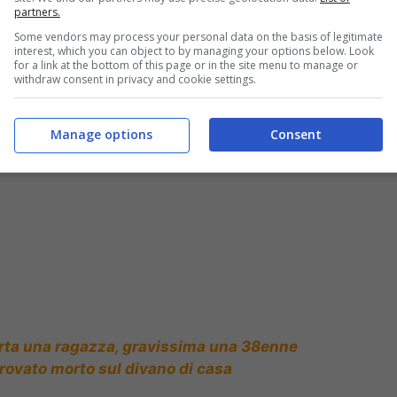
partners.
Some vendors may process your personal data on the basis of legitimate
interest, which you can object to by managing your options below. Look
for a link at the bottom of this page or in the site menu to manage or
withdraw consent in privacy and cookie settings.
e donne e si toglie la vita
Manage options
Consent
orta una ragazza, gravissima una 38enne
 trovato morto sul divano di casa