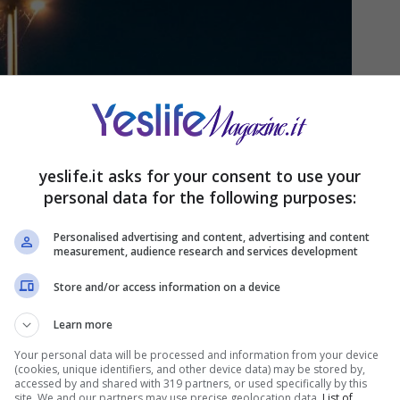
yeslife.it asks for your consent to use your
personal data for the following purposes:
Personalised advertising and content, advertising and content
measurement, audience research and services development
Store and/or access information on a device
Learn more
Your personal data will be processed and information from your device
(cookies, unique identifiers, and other device data) may be stored by,
accessed by and shared with 319 partners, or used specifically by this
site. We and our partners may use precise geolocation data.
List of