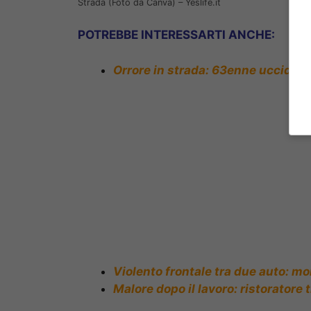
Strada (Foto da Canva) – Yeslife.it
POTREBBE INTERESSARTI ANCHE:
Orrore in strada: 63enne uccide du
Violento frontale tra due auto: m
Malore dopo il lavoro: ristoratore