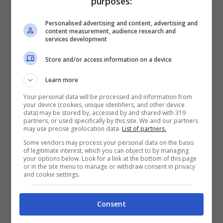
purposes:
Personalised advertising and content, advertising and
content measurement, audience research and
services development
Si accascia durante il suo primo giorno
di lavoro: giovane operaio muore in
Store and/or access information on a device
ospedale
Learn more
Auto piomba sul marciapiede e investe
ragazzo: Emmanuele muore a 29 anni
Your personal data will be processed and information from
your device (cookies, unique identifiers, and other device
data) may be stored by, accessed by and shared with 319
Finisce in mare con il muletto: operaio
partners, or used specifically by this site. We and our partners
muore mentre lavora al porto
may use precise geolocation data.
List of partners.
Some vendors may process your personal data on the basis
of legitimate interest, which you can object to by managing
Un morto
ed
un ferito grave
. Questo il bilancio
your options below. Look for a link at the bottom of this page
del terrificante incidente stradale avvenuto ieri
or in the site menu to manage or withdraw consent in privacy
and cookie settings.
pomeriggio,
sabato 11 febbraio
, a Mareno di
Piave, piccolo comune della provincia di Treviso.
La vittima è
Giorgia Pizzinato
, 26enne
Consent
residente a
Vazzola
.