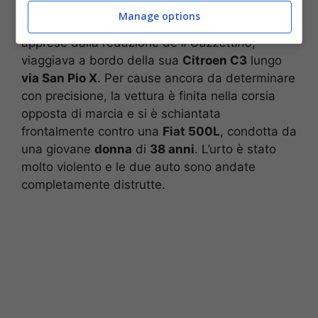
Manage options
La ragazza, secondo le prime informazioni,
apprese dalla redazione de
Il Gazzettino
,
viaggiava a bordo della sua
Citroen C3
lungo
via San Pio X
. Per cause ancora da determinare
con precisione, la vettura è finita nella corsia
opposta di marcia e si è schiantata
frontalmente contro una
Fiat 500L
, condotta da
una giovane
donna
di
38 anni
. L’urto è stato
molto violento e le due auto sono andate
completamente distrutte.