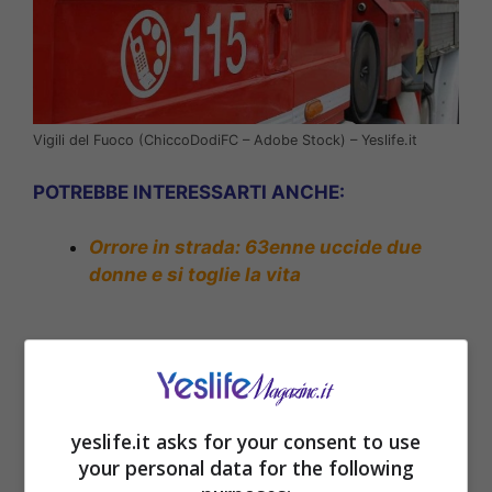
Vigili del Fuoco (ChiccoDodiFC – Adobe Stock) – Yeslife.it
POTREBBE INTERESSARTI ANCHE:
Orrore in strada: 63enne uccide due
donne e si toglie la vita
yeslife.it asks for your consent to use
your personal data for the following