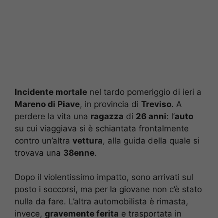
Incidente mortale
nel tardo pomeriggio di ieri a
Mareno di Piave
, in provincia di
Treviso
. A
perdere la vita una
ragazza
di
26 anni
: l’
auto
su cui viaggiava si è schiantata frontalmente
contro un’altra
vettura
, alla guida della quale si
trovava una
38enne
.
Dopo il violentissimo impatto, sono arrivati sul
posto i soccorsi, ma per la giovane non c’è stato
nulla da fare. L’altra automobilista è rimasta,
invece,
gravemente ferita
e trasportata in