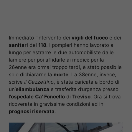
Immediato l’intervento dei
vigili del fuoco
e dei
sanitari
del
118
. I pompieri hanno lavorato a
lungo per estrarre le due automobiliste dalle
lamiere per poi affidarle ai medici: per la
26enne era ormai troppo tardi, è stato possibile
solo dichiararne la
morte
. La 38enne, invece,
scrive
Il Gazzettino
, è stata caricata a bordo di
un’
eliambulanza
e trasferita d’urgenza presso
l’
ospedale
Ca’ Foncello
di
Treviso
. Ora si trova
ricoverata in gravissime condizioni ed in
prognosi riservata
.