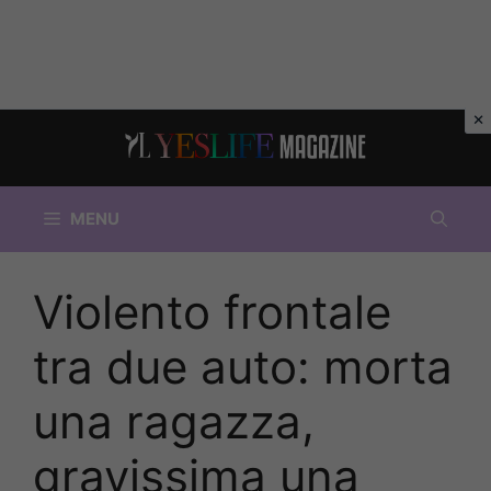
Vai
al
contenuto
MENU
Violento frontale
tra due auto: morta
una ragazza,
gravissima una