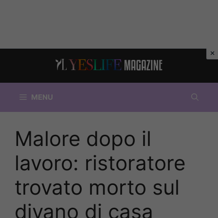
Vai
al
contenuto
MENU
Malore dopo il
lavoro: ristoratore
trovato morto sul
divano di casa