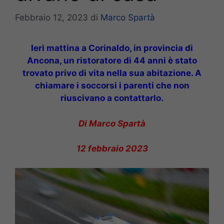
Febbraio 12, 2023
di
Marco Spartà
Ieri mattina a Corinaldo, in provincia di
Ancona, un ristoratore di 44 anni è stato
trovato privo di vita nella sua abitazione. A
chiamare i soccorsi i parenti che non
riuscivano a contattarlo.
Di Marco Spartà
12 febbraio 2023