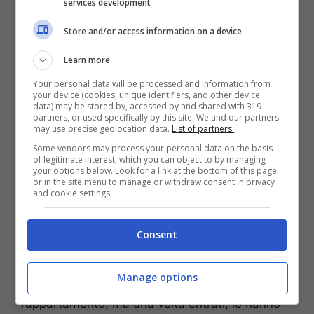
services development
Violento frontale tra due auto: morta
una ragazza, gravissima una 38enne
Store and/or access information on a device
Auto piomba sul marciapiede e investe
Learn more
ragazzo: Emmanuele muore a 29 anni
Your personal data will be processed and information from
Finisce in mare con il muletto: operaio
your device (cookies, unique identifiers, and other device
data) may be stored by, accessed by and shared with 319
muore mentre lavora al porto
partners, or used specifically by this site. We and our partners
may use precise geolocation data.
List of partners.
Loris Pesaresi
,
44enne
titolare di un
Some vendors may process your personal data on the basis
of legitimate interest, which you can object to by managing
ristorante
, è stato trovato morto ieri mattina,
your options below. Look for a link at the bottom of this page
sabato 11 febbraio
, nella sua abitazione di
or in the site menu to manage or withdraw consent in privacy
and cookie settings.
Corinaldo
, in provincia di Ancona.
A trovare il cadavere sarebbero stati i
familiari
Consent
dello stesso ristoratore. Quest’ultimi, scrive la
redazione di
Leggo
, non riuscendo a contattare
Manage options
l’uomo al telefono, si sono precipitati presso
l’appartamento, ma una volta entrati, lo hanno