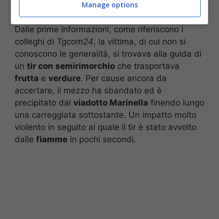
(Firenze).
Manage options
Dalle prime informazioni, come riferiscono i
colleghi di
Tgcom24
, la vittima, di cui non si
conoscono le generalità, si trovava alla guida di
un
tir con semirimorchio
che trasportava
frutta
e
verdure
. Per cause ancora da
accertare, il mezzo ha sbandato ed è
precipitato dal
viadotto Marinella
finendo lungo
una carreggiata sottostante. Un impatto molto
violento in seguito al quale il tir è stato avvolto
dalle
fiamme
in pochi secondi.