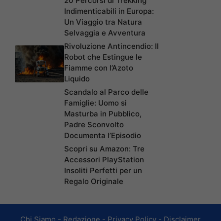
20 Percorsi di Trekking
Indimenticabili in Europa:
Un Viaggio tra Natura
Selvaggia e Avventura
Rivoluzione Antincendio: Il
Robot che Estingue le
Fiamme con l’Azoto
Liquido
Scandalo al Parco delle
Famiglie: Uomo si
Masturba in Pubblico,
Padre Sconvolto
Documenta l’Episodio
Scopri su Amazon: Tre
Accessori PlayStation
Insoliti Perfetti per un
Regalo Originale
Chi Siamo
-
Redazione
-
Privacy Policy
-
Disclaimer