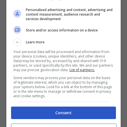
Personalised advertising and content, advertising and
content measurement, audience research and
services development
Store and/or access information on a device
Learn more
Ragazzo trovato morto in una scarpata:
Your personal data will be processed and information from
si indaga per omicidio
your device (cookies, unique identifiers, and other device
data) may be stored by, accessed by and shared with 319
Terrificante incidente stradale: morto
partners, or used specifically by this site. We and our partners
un uomo, due feriti
may use precise geolocation data.
List of partners.
Some vendors may process your personal data on the basis
Giovane vicesindaco muore stroncato
of legitimate interest, which you can object to by managing
da un malore: comunità sconvolta
your options below. Look for a link at the bottom of this page
or in the site menu to manage or withdraw consent in privacy
and cookie settings.
Un uomo ha perso la vita in un terrificante
incidente stradale verificatosi intorno alle 7:15 di
Consent
oggi,
domenica
26 febbraio
, lungo l’autostrada
A1 tra Calenzano e Barberino di Mugello