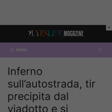
Vai
al
contenuto
MENU
Inferno
sull’autostrada, tir
precipita dal
viadotto e si