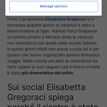
fronte a così tanta sensualità e bellezza è
Manage options
proprio impossibile.
Finito il programma
Elisabetta Gregoraci
si è
concessa qualche giorno di vacanza e relax a
Miami insieme al figlio. Nathan Falco frequenta
un istituto privato a Monaco dove le vacanza
non coincidono con quelle delle scuole italiane,
in questi giorni infatti non aveva scuola ed è per
questo che hanno organizzato questo fantastico
viaggio. Nelle scorse ore però la conduttrice ha
fatto sapere ai suoi seguaci che il ritorno in Italia
è stato
più drammatico del solito
.
Sui social Elisabetta
Gregoraci spiega