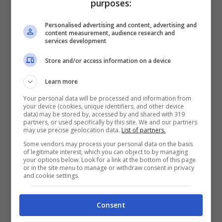
purposes:
Personalised advertising and content, advertising and
content measurement, audience research and
services development
Store and/or access information on a device
Learn more
Your personal data will be processed and information from
Nelle scorse settimane la splendida conduttrice
your device (cookies, unique identifiers, and other device
è tornata sul piccolo schermo con la
data) may be stored by, accessed by and shared with 319
partners, or used specifically by this site. We and our partners
conduzione di
Made in Italy
su Rai Due al
may use precise geolocation data.
List of partners.
fianco di Gigi e Ross. Come al solito con il suo
Some vendors may process your personal data on the basis
talento e la sua strabiliante bellezza ha
of legitimate interest, which you can object to by managing
your options below. Look for a link at the bottom of this page
conquistato moltissimi consensi, sui social i suoi
or in the site menu to manage or withdraw consent in privacy
tantissimi fan l’hanno riempita di like e
and cookie settings.
complimenti. In ogni puntata ha indossato outfit
super sensuali ed eleganti sfoggiando come
Consent
sempre un
fisico mozzafiato
, resistere di