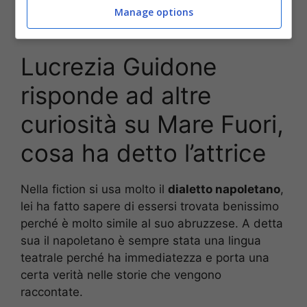
Rosa Ricci, sul set ha
legato molto con Maria
Manage options
Esposito
, si è sentita una sorella maggiore.
Lucrezia Guidone
risponde ad altre
curiosità su Mare Fuori,
cosa ha detto l’attrice
Nella fiction si usa molto il
dialetto napoletano
,
lei ha fatto sapere di essersi trovata benissimo
perché è molto simile al suo abruzzese. A detta
sua il napoletano è sempre stata una lingua
teatrale perché ha immediatezza e porta una
certa verità nelle storie che vengono
raccontate.