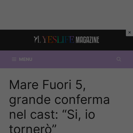
Vai
al
contenuto
MENU
Mare Fuori 5,
grande conferma
nel cast: “Si, io
tornerò”