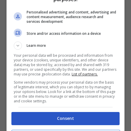
Personalised advertising and content, advertising and
content measurement, audience research and
services development
Store and/or access information on a device
Learn more
Your personal data will be processed and information from
your device (cookies, unique identifiers, and other device
data) may be stored by, accessed by and shared with 319
Nel corso dell’intervista l’attrice ha
risposto ad
partners, or used specifically by this site. We and our partners
may use precise geolocation data.
List of partners.
alcune domande
inerenti alla quarta stagione
Some vendors may process your personal data on the basis
della fiction, parlando del flirt con Beppe ha
of legitimate interest, which you can object to by managing
detto che l’ha sorpresa positivamente. A detta
your options below. Look for a link at the bottom of this page
or in the site menu to manage or withdraw consent in privacy
sua ‘Sofia’ va incontro ad un cambiamento, ci
and cookie settings.
voleva più empatia nel confronto con gli altri. Ha
anche detto che le vicende dei ragazzi ti
Consent
cambiano e non poteva restare indifferente. Ad
ammorbidire la sua corazza è stata soprattutto