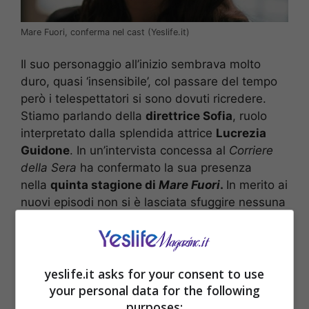
Mare Fuori, conferma nel cast (Yeslife.it)
Il suo personaggio all’inizio sembrava molto
duro, quasi ‘insensibile’, col passare del tempo
però i telespettatori si sono dovuti ricredere.
Stiamo parlando della
direttrice Sofia
, ruolo
interpretato dalla splendida attrice
Lucrezia
Guidone
. In un’intervista concessa al
Corriere
della Sera
ha confermato la sua presenza
nella
quinta stagione di
Mare Fuori
.
In merito ai
nuovi episodi non si è lasciata sfuggire nessuna
anticipazione, lei stessa è ancora curiosa di
leggere la sceneggiatura per scoprire cosa
succederà al suo personaggio.
yeslife.it asks for your consent to use
your personal data for the following
purposes: