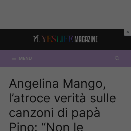
Vai
al
contenuto
MENU
Angelina Mango,
l’atroce verità sulle
canzoni di papà
Pino: “Non le