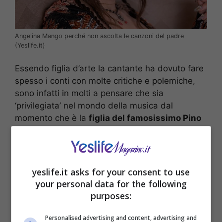
Angelina Mango perché non ascolta le canzoni del padre
(Yeslife.it)
Essendo figlia d’arte la cantante ha dovuto fare
spesso i conti con molte critiche e polemiche,
sono infatti in molti a pensare che sia
‘privilegiata’ nel mondo della musica dal
momento che è la
figlia del famosissimo Pino
Mango
e dell’ex voce dei
Matia Bazar
Laura
Valente. Lei però da sempre cerca di dimostrare
che deve ogni risultato che ottiene al suo
talento e al suo impegno.
yeslife.it asks for your consent to use
your personal data for the following
purposes:
Personalised advertising and content, advertising and