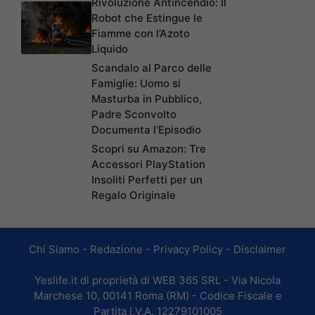
Rivoluzione Antincendio: Il
Robot che Estingue le
Fiamme con l’Azoto
Liquido
Scandalo al Parco delle
Famiglie: Uomo si
Masturba in Pubblico,
Padre Sconvolto
Documenta l’Episodio
Scopri su Amazon: Tre
Accessori PlayStation
Insoliti Perfetti per un
Regalo Originale
Chi Siamo
-
Redazione
-
Privacy Policy
-
Disclaimer
Yeslife.it di proprietà di WEB 365 SRL - Via Nicola
Marchese 10, 00141 Roma (RM) - Codice Fiscale e
Partita I.V.A. 12279101005