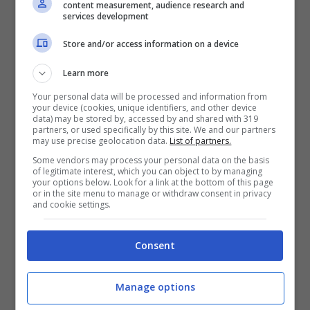
content measurement, audience research and
services development
Store and/or access information on a device
Learn more
Your personal data will be processed and information from
your device (cookies, unique identifiers, and other device
data) may be stored by, accessed by and shared with 319
partners, or used specifically by this site. We and our partners
may use precise geolocation data.
List of partners.
Il padre di
Angelina Mango
ha conquistato un
successo incredibile nel corso della sua carriera
Some vendors may process your personal data on the basis
of legitimate interest, which you can object to by managing
musicale ed è considerato un artista di grande
your options below. Look for a link at the bottom of this page
or in the site menu to manage or withdraw consent in privacy
valore. Morì all’età di sessant’anni durante un
and cookie settings.
concerto a Policoro a causa di un malore, il
video lasciò tutti senza parole ed ebbe un forte
Consent
impatto nella vita dell’ex allieva di
Amici.
Lei
stessa ha parlato del difficile periodo che ha
vissuto con alcuni suoi compagni di avventura
Manage options
durante la partecipazione al noto talent show.