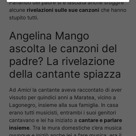
Parlando del padre si è lasciata anche sfuggire
alcune
rivelazioni sulle sue canzoni
che hanno
stupito tutti.
Angelina Mango
ascolta le canzoni del
padre? La rivelazione
della cantante spiazza
Ad
Amici
la cantante aveva raccontato di aver
vissuto per quindici anni a Maratea, vicino a
Lagonegro, insieme alla sua famiglia. In casa
erano tutti musicisti, entrambi i suoi genitori
cantavano e lei ha iniziato a
cantare e parlare
insieme
. Tra le mura domestiche c’era musica
ovunque e iniziò anche lei a fare musica, era il